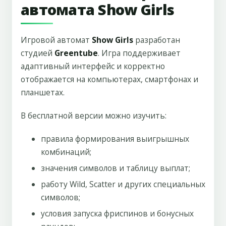
автомата Show Girls
Игровой автомат
Show Girls
разработан
студией
Greentube
. Игра поддерживает
адаптивный интерфейс и корректно
отображается на компьютерах, смартфонах и
планшетах.
В бесплатной версии можно изучить:
правила формирования выигрышных
комбинаций;
значения символов и таблицу выплат;
работу Wild, Scatter и других специальных
символов;
условия запуска фриспинов и бонусных