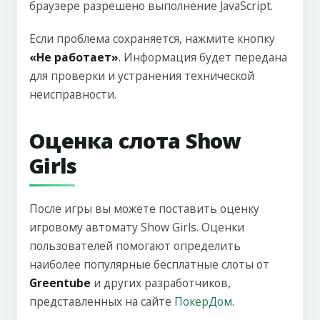
браузере разрешено выполнение JavaScript.
Если проблема сохраняется, нажмите кнопку
«Не работает»
. Информация будет передана
для проверки и устранения технической
неисправности.
Оценка слота Show
Girls
После игры вы можете поставить оценку
игровому автомату Show Girls. Оценки
пользователей помогают определить
наиболее популярные бесплатные слоты от
Greentube
и других разработчиков,
представленных на сайте
ПокерДом
.