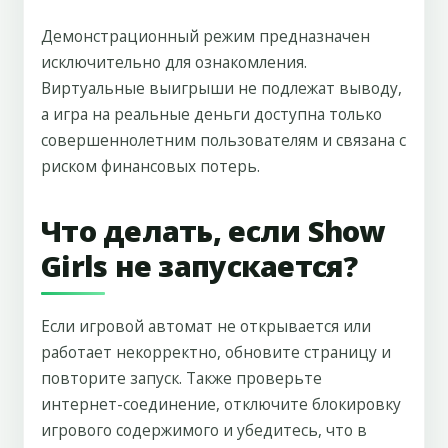
Демонстрационный режим предназначен
исключительно для ознакомления.
Виртуальные выигрыши не подлежат выводу,
а игра на реальные деньги доступна только
совершеннолетним пользователям и связана с
риском финансовых потерь.
Что делать, если Show
Girls не запускается?
Если игровой автомат не открывается или
работает некорректно, обновите страницу и
повторите запуск. Также проверьте
интернет-соединение, отключите блокировку
игрового содержимого и убедитесь, что в