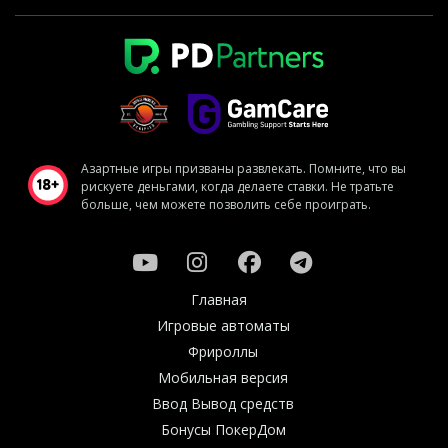
Азартные игры призваны развлекать. Помните, что вы
рискуете деньгами, когда делаете ставки. Не тратьте
больше, чем можете позволить себе проиграть.
Главная
Игровые автоматы
Фрироллы
Мобильная версия
Ввод Вывод средств
Бонусы ПокерДом