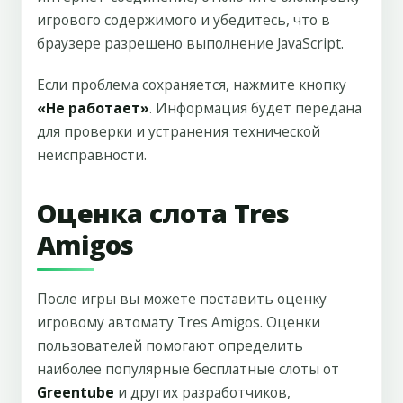
игрового содержимого и убедитесь, что в
браузере разрешено выполнение JavaScript.
Если проблема сохраняется, нажмите кнопку
«Не работает»
. Информация будет передана
для проверки и устранения технической
неисправности.
Оценка слота Tres
Amigos
После игры вы можете поставить оценку
игровому автомату Tres Amigos. Оценки
пользователей помогают определить
наиболее популярные бесплатные слоты от
Greentube
и других разработчиков,