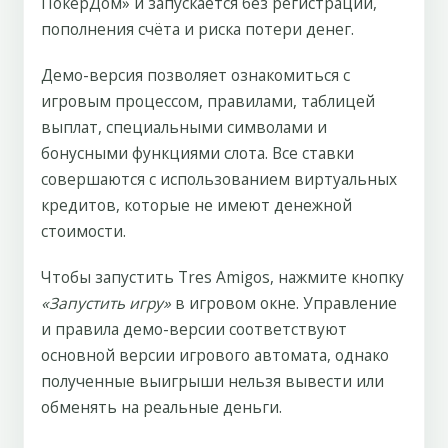
ПокерДом» и запускается без регистрации,
пополнения счёта и риска потери денег.
Демо-версия позволяет ознакомиться с
игровым процессом, правилами, таблицей
выплат, специальными символами и
бонусными функциями слота. Все ставки
совершаются с использованием виртуальных
кредитов, которые не имеют денежной
стоимости.
Чтобы запустить Tres Amigos, нажмите кнопку
«Запустить игру»
в игровом окне. Управление
и правила демо-версии соответствуют
основной версии игрового автомата, однако
полученные выигрыши нельзя вывести или
обменять на реальные деньги.