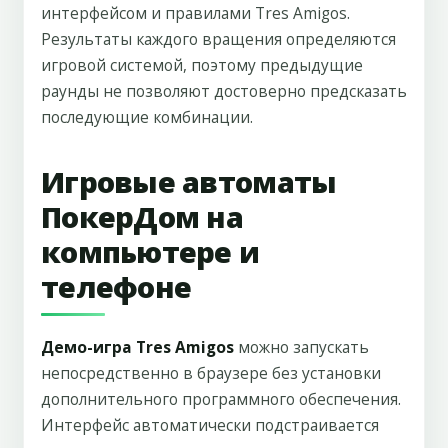
интерфейсом и правилами Tres Amigos.
Результаты каждого вращения определяются
игровой системой, поэтому предыдущие
раунды не позволяют достоверно предсказать
последующие комбинации.
Игровые автоматы
ПокерДом на
компьютере и
телефоне
Демо-игра Tres Amigos
можно запускать
непосредственно в браузере без установки
дополнительного программного обеспечения.
Интерфейс автоматически подстраивается