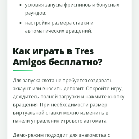
условия запуска фриспинов и бонусных
раундов;
настройки размера ставки и
автоматических вращений.
Как играть в Tres
Amigos бесплатно?
Для запуска слота не требуется создавать
аккаунт или вносить депозит. Откройте игру,
дождитесь полной загрузки и нажмите кнопку
вращения. При необходимости размер
виртуальной ставки можно изменить в
панели управления игрового автомата.
Демо-режим подходит для знакомства с