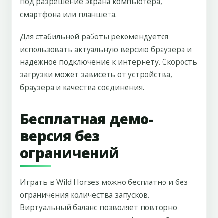
под разрешение экрана компьютера,
смартфона или планшета.
Для стабильной работы рекомендуется
использовать актуальную версию браузера и
надёжное подключение к интернету. Скорость
загрузки может зависеть от устройства,
браузера и качества соединения.
Бесплатная демо-
версия без
ограничений
Играть в Wild Horses можно бесплатно и без
ограничения количества запусков.
Виртуальный баланс позволяет повторно