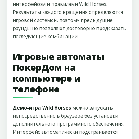
интерфейсом и правилами Wild Horses.
Результаты каждого вращения определяются
игровой системой, поэтому предыдущие
раунды не позволяют достоверно предсказать
последующие комбинации.
Игровые автоматы
ПокерДом на
компьютере и
телефоне
Демо-игра Wild Horses
можно запускать
непосредственно в браузере без установки
дополнительного программного обеспечения.
Интерфейс автоматически подстраивается