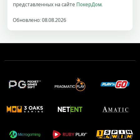
представленных на сайте
ПокерДом
.
Обновлено:
08.08.2026