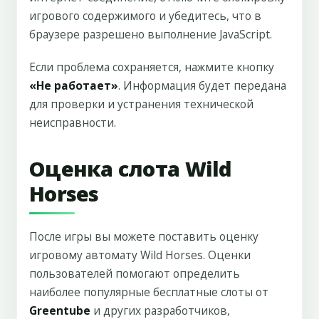
игрового содержимого и убедитесь, что в
браузере разрешено выполнение JavaScript.
Если проблема сохраняется, нажмите кнопку
«Не работает»
. Информация будет передана
для проверки и устранения технической
неисправности.
Оценка слота Wild
Horses
После игры вы можете поставить оценку
игровому автомату Wild Horses. Оценки
пользователей помогают определить
наиболее популярные бесплатные слоты от
Greentube
и других разработчиков,