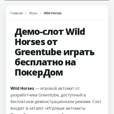
Главная
Игры
Wild Horses
Демо-слот Wild
Horses от
Greentube играть
бесплатно на
ПокерДом
Wild Horses
— игровой автомат от
разработчика Greentube, доступный в
бесплатном демонстрационном режиме. Слот
входит в каталог «Игровые автоматы