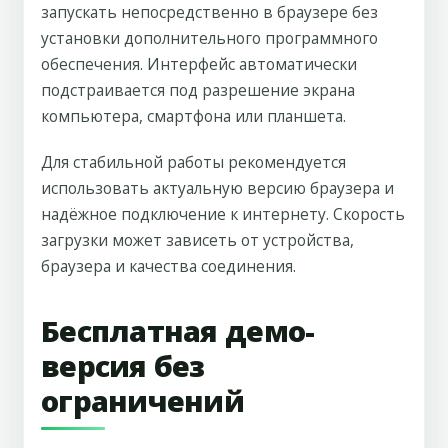
запускать непосредственно в браузере без
установки дополнительного программного
обеспечения. Интерфейс автоматически
подстраивается под разрешение экрана
компьютера, смартфона или планшета.
Для стабильной работы рекомендуется
использовать актуальную версию браузера и
надёжное подключение к интернету. Скорость
загрузки может зависеть от устройства,
браузера и качества соединения.
Бесплатная демо-
версия без
ограничений