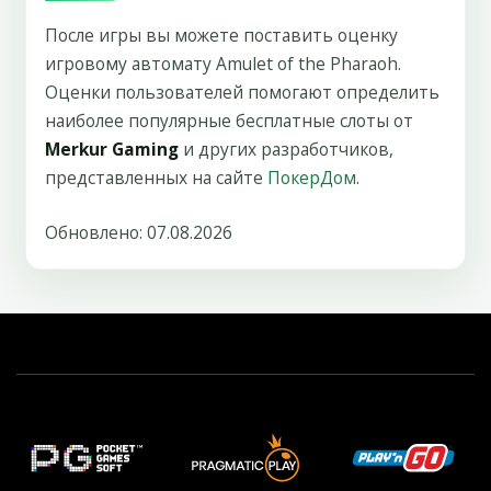
После игры вы можете поставить оценку
игровому автомату Amulet of the Pharaoh.
Оценки пользователей помогают определить
наиболее популярные бесплатные слоты от
Merkur Gaming
и других разработчиков,
представленных на сайте
ПокерДом
.
Обновлено:
07.08.2026