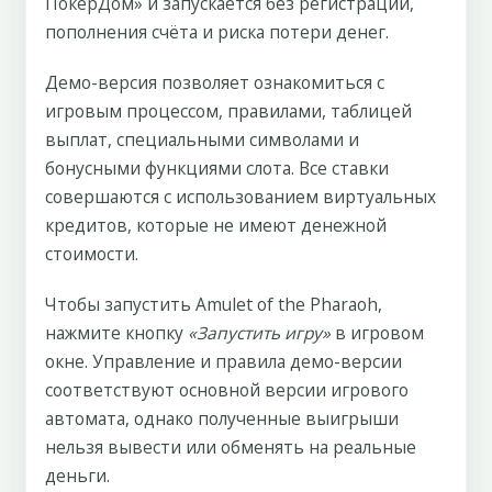
ПокерДом» и запускается без регистрации,
пополнения счёта и риска потери денег.
Демо-версия позволяет ознакомиться с
игровым процессом, правилами, таблицей
выплат, специальными символами и
бонусными функциями слота. Все ставки
совершаются с использованием виртуальных
кредитов, которые не имеют денежной
стоимости.
Чтобы запустить Amulet of the Pharaoh,
нажмите кнопку
«Запустить игру»
в игровом
окне. Управление и правила демо-версии
соответствуют основной версии игрового
автомата, однако полученные выигрыши
нельзя вывести или обменять на реальные
деньги.