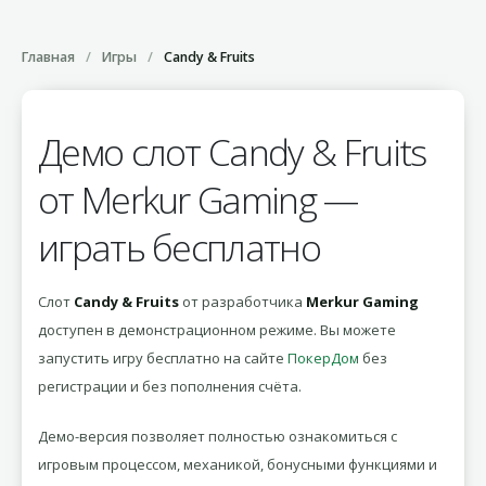
Главная
Игры
Candy & Fruits
Демо слот Candy & Fruits
от Merkur Gaming —
играть бесплатно
Слот
Candy & Fruits
от разработчика
Merkur Gaming
доступен в демонстрационном режиме. Вы можете
запустить игру бесплатно на сайте
ПокерДом
без
регистрации и без пополнения счёта.
Демо-версия позволяет полностью ознакомиться с
игровым процессом, механикой, бонусными функциями и