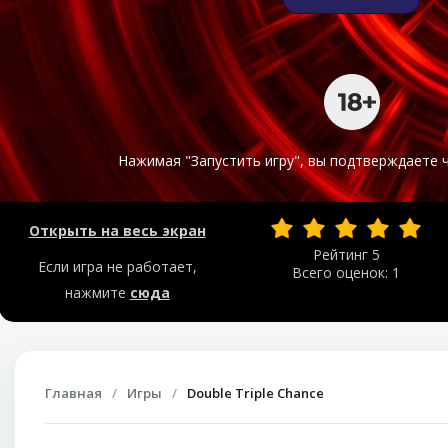
Нажимая "Запустить игру", вы подтверждаете ч
Открыть на весь экран
Рейтинг
5
Если игра не работает,
Всего оценок:
1
нажмите
сюда
Главная
Игры
Double Triple Chance