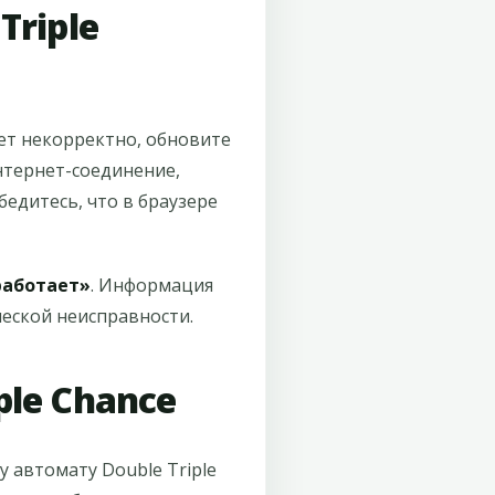
Triple
ет некорректно, обновите
нтернет-соединение,
едитесь, что в браузере
работает»
. Информация
ческой неисправности.
ple Chance
 автомату Double Triple