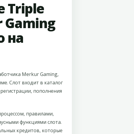
 Triple
r Gaming
о на
ботчика Merkur Gaming,
е. Слот входит в каталог
 регистрации, пополнения
процессом, правилами,
нусными функциями слота.
альных кредитов, которые