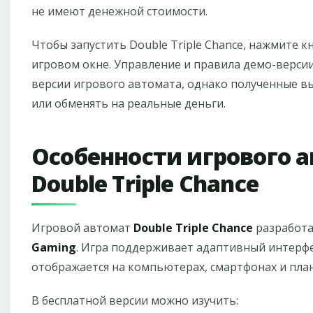
не имеют денежной стоимости.
Чтобы запустить Double Triple Chance, нажмите 
игровом окне. Управление и правила демо-верси
версии игрового автомата, однако полученные в
или обменять на реальные деньги.
Особенности игрового 
Double Triple Chance
Игровой автомат
Double Triple Chance
разработа
Gaming
. Игра поддерживает адаптивный интерф
отображается на компьютерах, смартфонах и пла
В бесплатной версии можно изучить: