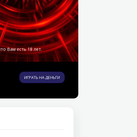
то Вам есть 18 лет.
ИГРАТЬ НА ДЕНЬГИ