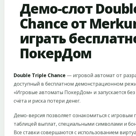
Демо-слот Double
Chance от Merku
играть бесплатн
ПокерДом
Double Triple Chance
— игровой автомат от разра
доступный в бесплатном демонстрационном режим
«Игровые автоматы ПокерДом» и запускается без
счёта и риска потери денег.
Демо-версия позволяет ознакомиться с игровым 
таблицей выплат, специальными символами и бо
Все ставки совершаются с использованием вирту