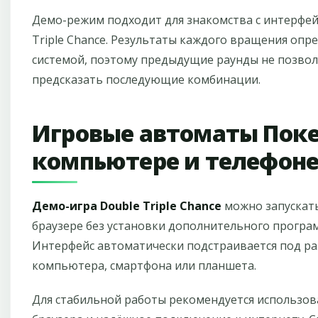
Демо-режим подходит для знакомства с интерфей
Triple Chance. Результаты каждого вращения опр
системой, поэтому предыдущие раунды не позво
предсказать последующие комбинации.
Игровые автоматы Пок
компьютере и телефон
Демо-игра Double Triple Chance
можно запускать
браузере без установки дополнительного програ
Интерфейс автоматически подстраивается под р
компьютера, смартфона или планшета.
Для стабильной работы рекомендуется использо