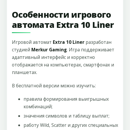
Особенности игрового
автомата Extra 10 Liner
Игровой автомат
Extra 10 Liner
разработан
студией
Merkur Gaming
. Игра поддерживает
адаптивный интерфейс и корректно
отображается на компьютерах, смартфонах и
планшетах.
В бесплатной версии можно изучить:
правила формирования выигрышных
комбинаций;
значения символов и таблицу выплат;
работу Wild, Scatter и других специальных