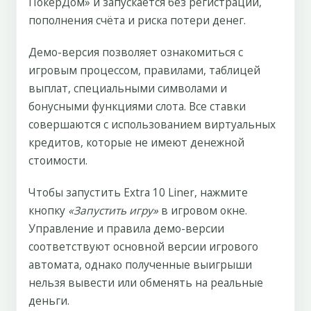
ПокерДом» и запускается без регистрации,
пополнения счёта и риска потери денег.
Демо-версия позволяет ознакомиться с
игровым процессом, правилами, таблицей
выплат, специальными символами и
бонусными функциями слота. Все ставки
совершаются с использованием виртуальных
кредитов, которые не имеют денежной
стоимости.
Чтобы запустить Extra 10 Liner, нажмите
кнопку
«Запустить игру»
в игровом окне.
Управление и правила демо-версии
соответствуют основной версии игрового
автомата, однако полученные выигрыши
нельзя вывести или обменять на реальные
деньги.