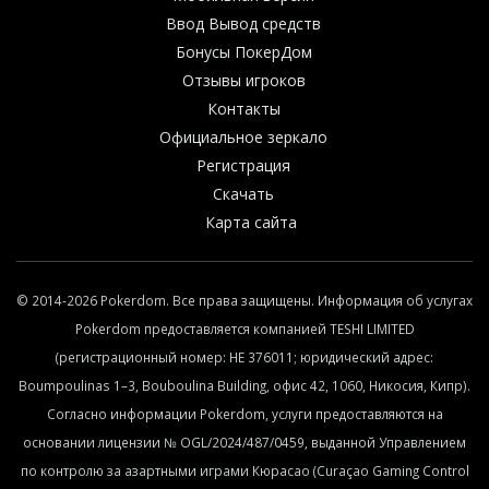
Ввод Вывод средств
Бонусы ПокерДом
Отзывы игроков
Контакты
Официальное зеркало
Регистрация
Скачать
Карта сайта
© 2014-2026 Pokerdom. Все права защищены. Информация об услугах
Pokerdom предоставляется компанией TESHI LIMITED
(регистрационный номер: HE 376011; юридический адрес:
Boumpoulinas 1–3, Bouboulina Building, офис 42, 1060, Никосия, Кипр).
Согласно информации Pokerdom, услуги предоставляются на
основании лицензии № OGL/2024/487/0459, выданной Управлением
по контролю за азартными играми Кюрасао (Curaçao Gaming Control