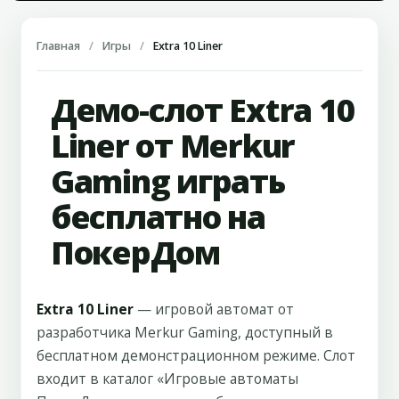
Главная
Игры
Extra 10 Liner
Демо-слот Extra 10
Liner от Merkur
Gaming играть
бесплатно на
ПокерДом
Extra 10 Liner
— игровой автомат от
разработчика Merkur Gaming, доступный в
бесплатном демонстрационном режиме. Слот
входит в каталог «Игровые автоматы