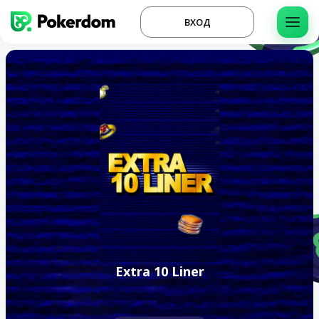
ВХОД
Extra 10 Liner