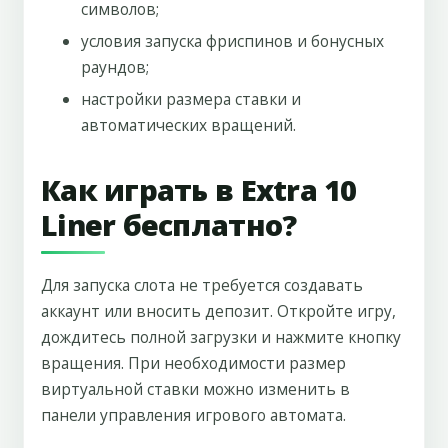
символов;
условия запуска фриспинов и бонусных
раундов;
настройки размера ставки и
автоматических вращений.
Как играть в Extra 10
Liner бесплатно?
Для запуска слота не требуется создавать
аккаунт или вносить депозит. Откройте игру,
дождитесь полной загрузки и нажмите кнопку
вращения. При необходимости размер
виртуальной ставки можно изменить в
панели управления игрового автомата.