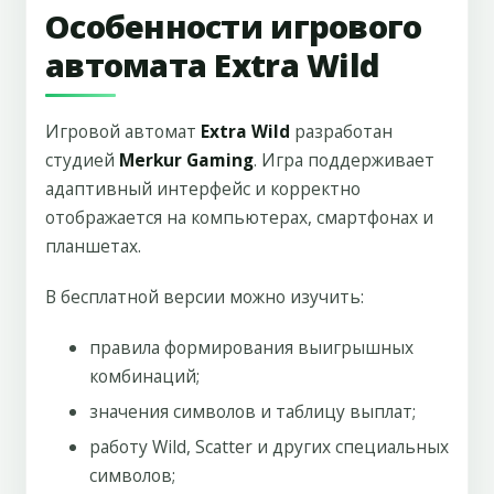
Особенности игрового
автомата Extra Wild
Игровой автомат
Extra Wild
разработан
студией
Merkur Gaming
. Игра поддерживает
адаптивный интерфейс и корректно
отображается на компьютерах, смартфонах и
планшетах.
В бесплатной версии можно изучить:
правила формирования выигрышных
комбинаций;
значения символов и таблицу выплат;
работу Wild, Scatter и других специальных
символов;