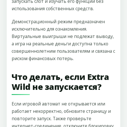
запускать слот и изучать его функции без
использования собственных средств.
Демонстрационный режим предназначен
исключительно для ознакомления.
Виртуальные выигрыши не подлежат выводу,
а игра на реальные деньги доступна только
совершеннолетним пользователям и связана с
риском финансовых потерь.
Что делать, если Extra
Wild не запускается?
Если игровой автомат не открывается или
работает некорректно, обновите страницу и
повторите запуск. Также проверьте
интернет-соединение, отключите блокировку