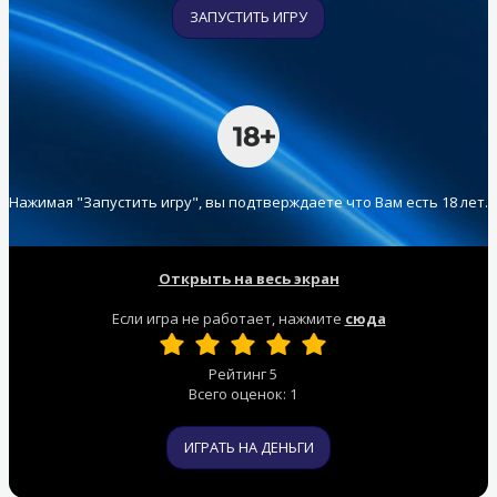
ЗАПУСТИТЬ ИГРУ
Нажимая "Запустить игру", вы подтверждаете что Вам есть 18 лет.
Открыть на весь экран
Если игра не работает, нажмите
сюда
Рейтинг
5
Всего оценок:
1
ИГРАТЬ НА ДЕНЬГИ