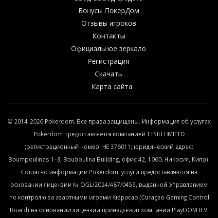
Бонусы ПокерДом
Отзывы игроков
Контакты
Официальное зеркало
Регистрация
Скачать
Карта сайта
© 2014-2026 Pokerdom. Все права защищены. Информация об услугах
Pokerdom предоставляется компанией TESHI LIMITED
(регистрационный номер: HE 376011; юридический адрес:
Boumpoulinas 1–3, Bouboulina Building, офис 42, 1060, Никосия, Кипр).
Согласно информации Pokerdom, услуги предоставляются на
основании лицензии № OGL/2024/487/0459, выданной Управлением
по контролю за азартными играми Кюрасао (Curaçao Gaming Control
Board) на основании лицензии принадлежит компании PlayDOM B.V.