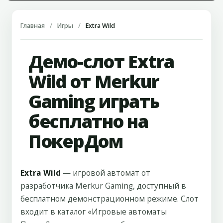
Главная
Игры
Extra Wild
Демо-слот Extra
Wild от Merkur
Gaming играть
бесплатно на
ПокерДом
Extra Wild
— игровой автомат от
разработчика Merkur Gaming, доступный в
бесплатном демонстрационном режиме. Слот
входит в каталог «Игровые автоматы