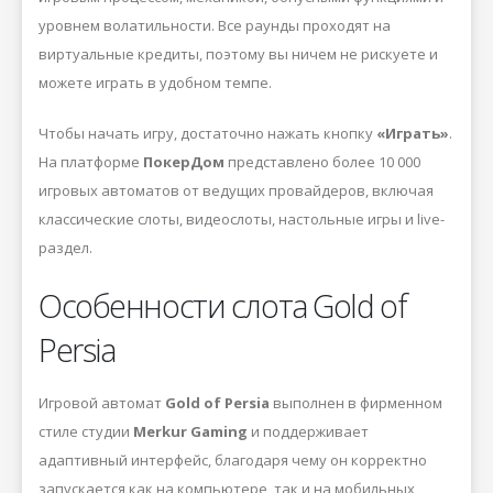
уровнем волатильности. Все раунды проходят на
виртуальные кредиты, поэтому вы ничем не рискуете и
можете играть в удобном темпе.
Чтобы начать игру, достаточно нажать кнопку
«Играть»
.
На платформе
ПокерДом
представлено более 10 000
игровых автоматов от ведущих провайдеров, включая
классические слоты, видеослоты, настольные игры и live-
раздел.
Особенности слота Gold of
Persia
Игровой автомат
Gold of Persia
выполнен в фирменном
стиле студии
Merkur Gaming
и поддерживает
адаптивный интерфейс, благодаря чему он корректно
запускается как на компьютере, так и на мобильных