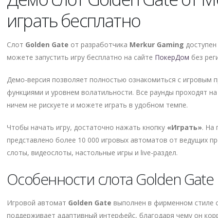
играть бесплатно
Слот
Golden Gate
от разработчика
Merkur Gaming
доступен
можете запустить игру бесплатно на сайте
ПокерДом
без рег
Демо-версия позволяет полностью ознакомиться с игровым п
функциями и уровнем волатильности. Все раунды проходят на
ничем не рискуете и можете играть в удобном темпе.
Чтобы начать игру, достаточно нажать кнопку
«Играть»
. На
представлено более 10 000 игровых автоматов от ведущих пр
слоты, видеослоты, настольные игры и live-раздел.
Особенности слота Golden Gate
Игровой автомат
Golden Gate
выполнен в фирменном стиле 
поддерживает адаптивный интерфейс, благодаря чему он корр