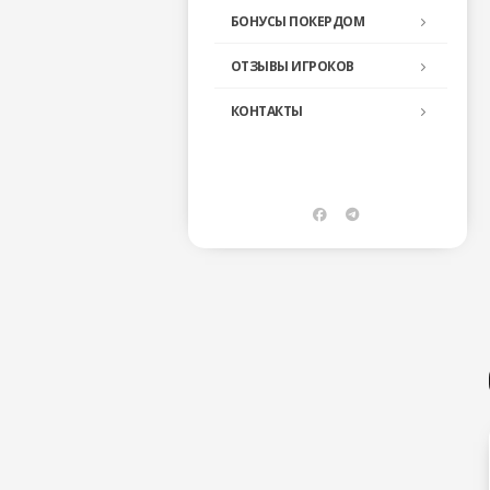
БОНУСЫ ПОКЕРДОМ
ОТЗЫВЫ ИГРОКОВ
КОНТАКТЫ