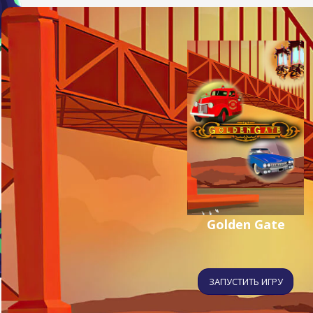
Golden Gate
ЗАПУСТИТЬ ИГРУ