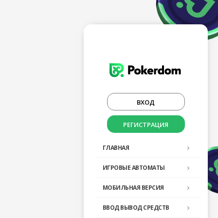
ВХОД
РЕГИСТРАЦИЯ
ГЛАВНАЯ
ИГРОВЫЕ АВТОМАТЫ
МОБИЛЬНАЯ ВЕРСИЯ
ВВОД ВЫВОД СРЕДСТВ