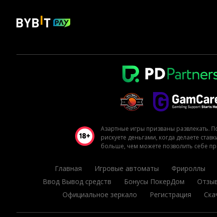
Азартные игры призваны развлекать. П
рискуете деньгами, когда делаете ставки
больше, чем можете позволить себе пр
Главная
Игровые автоматы
Фрироллы
Ввод Вывод средств
Бонусы ПокерДом
Отзыв
Официальное зеркало
Регистрация
Ска