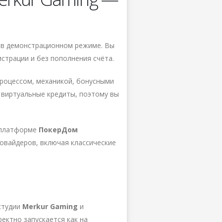
 в демонстрационном режиме. Вы
истрации и без пополнения счёта.
роцессом, механикой, бонусными
 виртуальные кредиты, поэтому вы
 платформе
ПокерДом
овайдеров, включая классические
студии
Merkur Gaming
и
ектно запускается как на