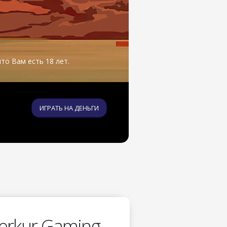
то Вам есть 18 лет.
ИГРАТЬ НА ДЕНЬГИ
Merkur Gaming —