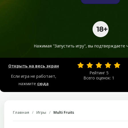
Нажимая "Запустить игру", вы подтверждаете ч
Открыть на весь экран
Рейтинг
5
Если игра не работает,
Всего оценок:
1
нажмите
сюда
Главная
Игры
Multi Fruits