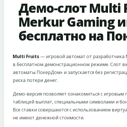
Демо-слот Multi F
Merkur Gaming и
бесплатно на П
Multi Fruits
— игровой автомат от разработчика 
в бесплатном демонстрационном режиме. Слот вх
автоматы ПокерДом» и запускается без регистрац
риска потери денег.
Демо-версия позволяет ознакомиться с игровым 
таблицей выплат, специальными символами и бо
Все ставки совершаются с использованием вирту
не имеют денежной стоимости.