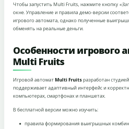
Чтобы запустить Multi Fruits, нажмите кнопку
«Зап
окне. Управление и правила демо-версии соотве
игрового автомата, однако полученные выигрыши
обменять на реальные деньги.
Особенности игрового 
Multi Fruits
Игровой автомат
Multi Fruits
разработан студие
поддерживает адаптивный интерфейс и корректн
компьютерах, смартфонах и планшетах.
В бесплатной версии можно изучить:
правила формирования выигрышных комбин