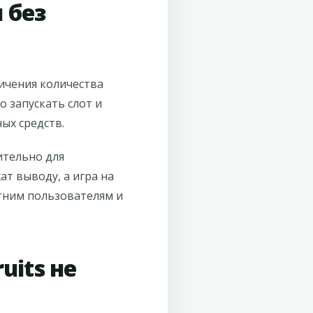
 без
ничения количества
о запускать слот и
ых средств.
тельно для
т выводу, а игра на
тним пользователям и
uits не