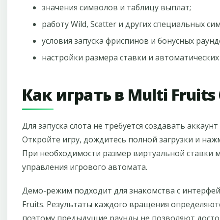
значения символов и таблицу выплат;
работу Wild, Scatter и других специальных си
условия запуска фриспинов и бонусных раунд
настройки размера ставки и автоматических
Как играть в Multi Fruit
Для запуска слота не требуется создавать аккаунт
Откройте игру, дождитесь полной загрузки и наж
При необходимости размер виртуальной ставки 
управления игрового автомата.
Демо-режим подходит для знакомства с интерфей
Fruits. Результаты каждого вращения определяют
поэтому предыдущие раунды не позволяют досто