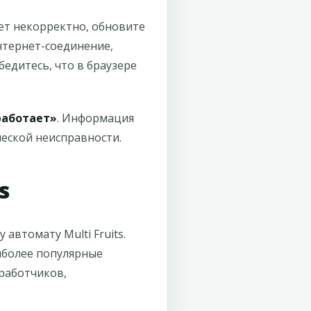
ет некорректно, обновите
нтернет-соединение,
едитесь, что в браузере
работает»
. Информация
ческой неисправности.
s
автомату Multi Fruits.
иболее популярные
работчиков,