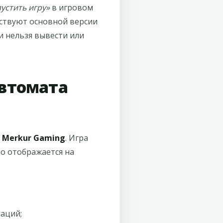
устить игру»
в игровом
тствуют основной версии
 нельзя вывести или
автомата
й
Merkur Gaming
. Игра
о отображается на
аций;