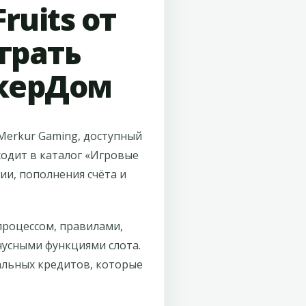
ruits от
грать
окерДом
Merkur Gaming, доступный
одит в каталог «Игровые
ии, пополнения счёта и
процессом, правилами,
нусными функциями слота.
альных кредитов, которые