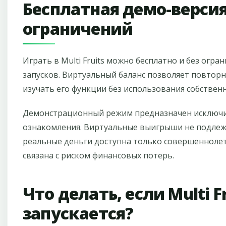
Бесплатная демо-версия
ограничений
Играть в Multi Fruits можно бесплатно и без огра
запусков. Виртуальный баланс позволяет повторн
изучать его функции без использования собственн
Демонстрационный режим предназначен исключи
ознакомления. Виртуальные выигрыши не подлежа
реальные деньги доступна только совершенноле
связана с риском финансовых потерь.
Что делать, если Multi Fr
запускается?