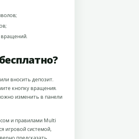
мволов;
ов;
 вращений.
s бесплатно?
 или вносить депозит.
мите кнопку вращения.
можно изменить в панели
сом и правилами Multi
ся игровой системой,
верно предсказать