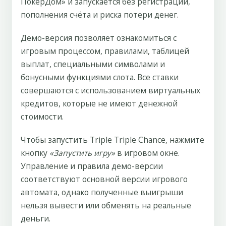
ПокерДом» и запускается без регистрации,
пополнения счёта и риска потери денег.
Демо-версия позволяет ознакомиться с
игровым процессом, правилами, таблицей
выплат, специальными символами и
бонусными функциями слота. Все ставки
совершаются с использованием виртуальных
кредитов, которые не имеют денежной
стоимости.
Чтобы запустить Triple Triple Chance, нажмите
кнопку
«Запустить игру»
в игровом окне.
Управление и правила демо-версии
соответствуют основной версии игрового
автомата, однако полученные выигрыши
нельзя вывести или обменять на реальные
деньги.