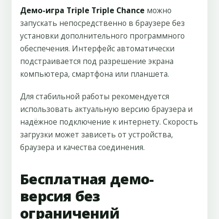
Демо-игра Triple Triple Chance
можно
запускать непосредственно в браузере без
установки дополнительного программного
обеспечения. Интерфейс автоматически
подстраивается под разрешение экрана
компьютера, смартфона или планшета.
Для стабильной работы рекомендуется
использовать актуальную версию браузера и
надёжное подключение к интернету. Скорость
загрузки может зависеть от устройства,
браузера и качества соединения.
Бесплатная демо-
версия без
ограничений