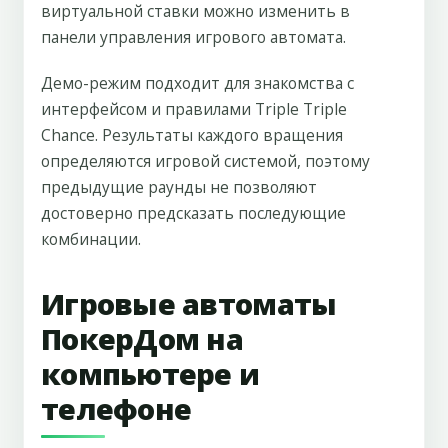
виртуальной ставки можно изменить в
панели управления игрового автомата.
Демо-режим подходит для знакомства с
интерфейсом и правилами Triple Triple
Chance. Результаты каждого вращения
определяются игровой системой, поэтому
предыдущие раунды не позволяют
достоверно предсказать последующие
комбинации.
Игровые автоматы
ПокерДом на
компьютере и
телефоне