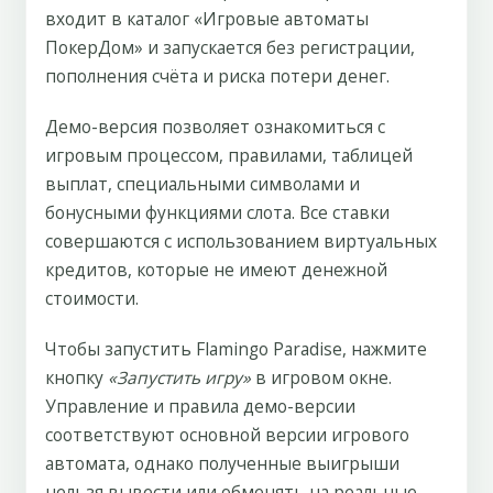
входит в каталог «Игровые автоматы
ПокерДом» и запускается без регистрации,
пополнения счёта и риска потери денег.
Демо-версия позволяет ознакомиться с
игровым процессом, правилами, таблицей
выплат, специальными символами и
бонусными функциями слота. Все ставки
совершаются с использованием виртуальных
кредитов, которые не имеют денежной
стоимости.
Чтобы запустить Flamingo Paradise, нажмите
кнопку
«Запустить игру»
в игровом окне.
Управление и правила демо-версии
соответствуют основной версии игрового
автомата, однако полученные выигрыши
нельзя вывести или обменять на реальные