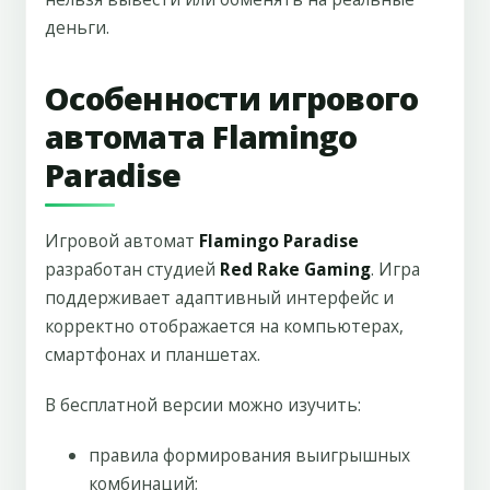
деньги.
Особенности игрового
автомата Flamingo
Paradise
Игровой автомат
Flamingo Paradise
разработан студией
Red Rake Gaming
. Игра
поддерживает адаптивный интерфейс и
корректно отображается на компьютерах,
смартфонах и планшетах.
В бесплатной версии можно изучить:
правила формирования выигрышных
комбинаций;