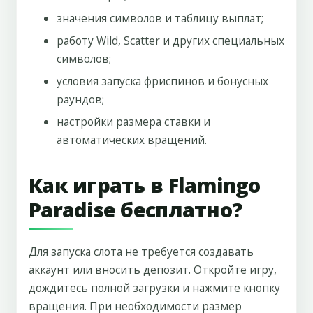
значения символов и таблицу выплат;
работу Wild, Scatter и других специальных
символов;
условия запуска фриспинов и бонусных
раундов;
настройки размера ставки и
автоматических вращений.
Как играть в Flamingo
Paradise бесплатно?
Для запуска слота не требуется создавать
аккаунт или вносить депозит. Откройте игру,
дождитесь полной загрузки и нажмите кнопку
вращения. При необходимости размер