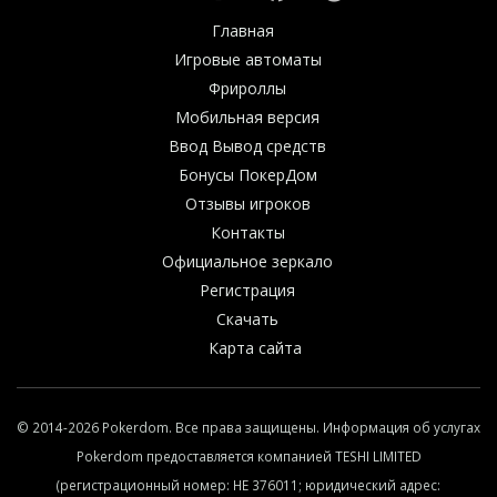
Главная
Игровые автоматы
Фрироллы
Мобильная версия
Ввод Вывод средств
Бонусы ПокерДом
Отзывы игроков
Контакты
Официальное зеркало
Регистрация
Скачать
Карта сайта
© 2014-2026 Pokerdom. Все права защищены. Информация об услугах
Pokerdom предоставляется компанией TESHI LIMITED
(регистрационный номер: HE 376011; юридический адрес: