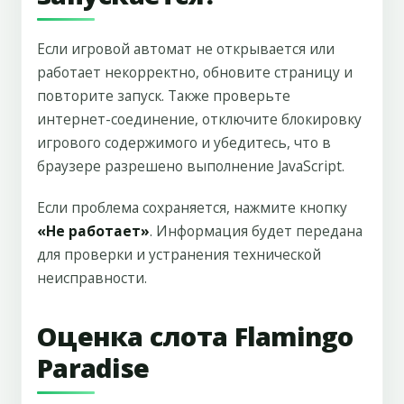
Если игровой автомат не открывается или
работает некорректно, обновите страницу и
повторите запуск. Также проверьте
интернет-соединение, отключите блокировку
игрового содержимого и убедитесь, что в
браузере разрешено выполнение JavaScript.
Если проблема сохраняется, нажмите кнопку
«Не работает»
. Информация будет передана
для проверки и устранения технической
неисправности.
Оценка слота Flamingo
Paradise