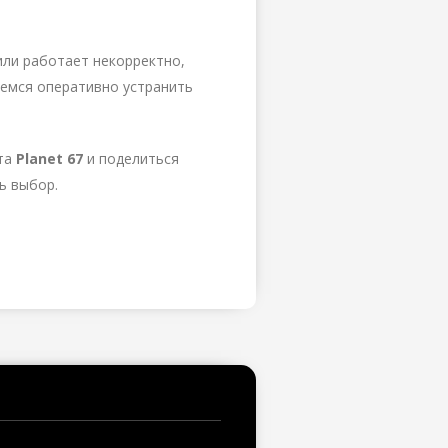
или работает некорректно,
аемся оперативно устранить
ота
Planet 67
и поделиться
ь выбор.