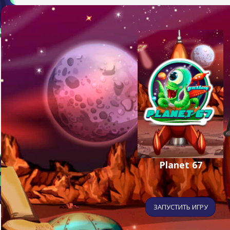
Planet 67
ЗАПУСТИТЬ ИГРУ