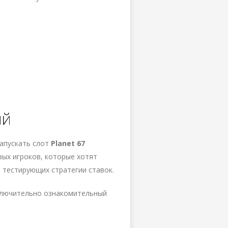
ий
апускать слот
Planet 67
вых игроков, которые хотят
 тестирующих стратегии ставок.
сключительно ознакомительный