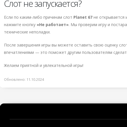
Слот не запускается?
Если по каким-либо причинам слот
Planet 67
не открывается 
нажмите кнопку
«Не работает»
. Мы проверим игру и постар
технические неполадки.
После завершения игры вы можете оставить свою оценку сл
впечатлениями — это поможет другим пользователям сделат
Желаем приятной и увлекательной игры!
Обновлено:
11.10.2024