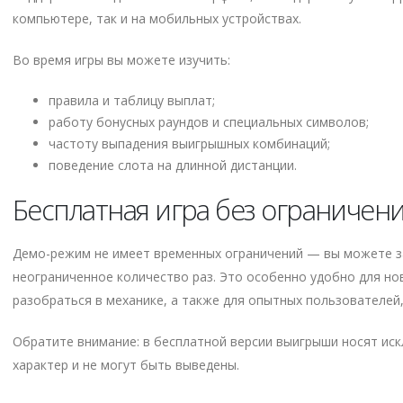
компьютере, так и на мобильных устройствах.
Во время игры вы можете изучить:
правила и таблицу выплат;
работу бонусных раундов и специальных символов;
частоту выпадения выигрышных комбинаций;
поведение слота на длинной дистанции.
Бесплатная игра без ограничен
Демо-режим не имеет временных ограничений — вы можете з
неограниченное количество раз. Это особенно удобно для но
разобраться в механике, а также для опытных пользователей,
Обратите внимание: в бесплатной версии выигрыши носят и
характер и не могут быть выведены.