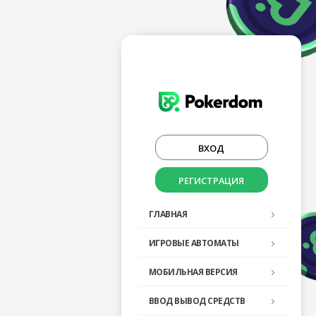
ВХОД
РЕГИСТРАЦИЯ
ГЛАВНАЯ
ИГРОВЫЕ АВТОМАТЫ
МОБИЛЬНАЯ ВЕРСИЯ
ВВОД ВЫВОД СРЕДСТВ