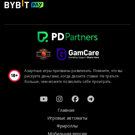
Азартные игры призваны развлекать. Помните, что вы
рискуете деньгами, когда делаете ставки. Не тратьте
больше, чем можете позволить себе проиграть.
Главная
Игровые автоматы
Фрироллы
Мобильная версия