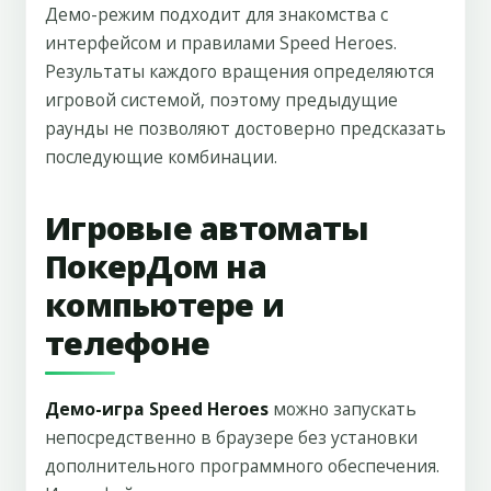
Демо-режим подходит для знакомства с
интерфейсом и правилами Speed Heroes.
Результаты каждого вращения определяются
игровой системой, поэтому предыдущие
раунды не позволяют достоверно предсказать
последующие комбинации.
Игровые автоматы
ПокерДом на
компьютере и
телефоне
Демо-игра Speed Heroes
можно запускать
непосредственно в браузере без установки
дополнительного программного обеспечения.