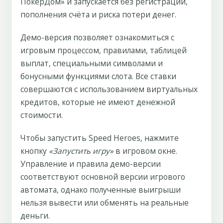
ПокерДом» и запускается без регистрации,
пополнения счёта и риска потери денег.
Демо-версия позволяет ознакомиться с
игровым процессом, правилами, таблицей
выплат, специальными символами и
бонусными функциями слота. Все ставки
совершаются с использованием виртуальных
кредитов, которые не имеют денежной
стоимости.
Чтобы запустить Speed Heroes, нажмите
кнопку
«Запустить игру»
в игровом окне.
Управление и правила демо-версии
соответствуют основной версии игрового
автомата, однако полученные выигрыши
нельзя вывести или обменять на реальные
деньги.