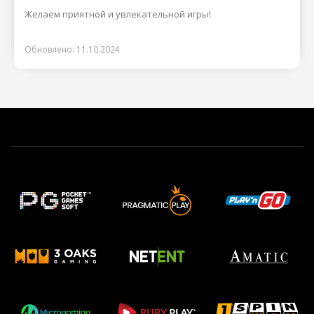
Желаем приятной и увлекательной игры!
Обновлено:
11.10.2024