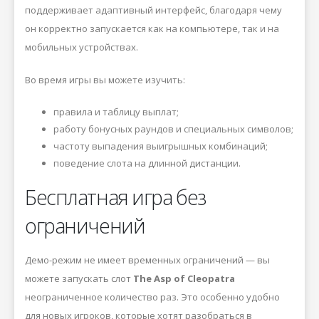
поддерживает адаптивный интерфейс, благодаря чему
он корректно запускается как на компьютере, так и на
мобильных устройствах.
Во время игры вы можете изучить:
правила и таблицу выплат;
работу бонусных раундов и специальных символов;
частоту выпадения выигрышных комбинаций;
поведение слота на длинной дистанции.
Бесплатная игра без
ограничений
Демо-режим не имеет временных ограничений — вы
можете запускать слот
The Asp of Cleopatra
неограниченное количество раз. Это особенно удобно
для новых игроков, которые хотят разобраться в