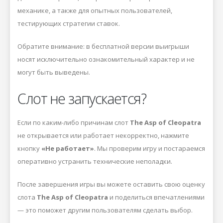
механике, а также для опытных пользователей,
тестирующих стратегии ставок.
Обратите внимание: в бесплатной версии выигрыши
носят исключительно ознакомительный характер и не
могут быть выведены.
Слот не запускается?
Если по каким-либо причинам слот
The Asp of Cleopatra
не открывается или работает некорректно, нажмите
кнопку
«Не работает»
. Мы проверим игру и постараемся
оперативно устранить технические неполадки.
После завершения игры вы можете оставить свою оценку
слота
The Asp of Cleopatra
и поделиться впечатлениями
— это поможет другим пользователям сделать выбор.