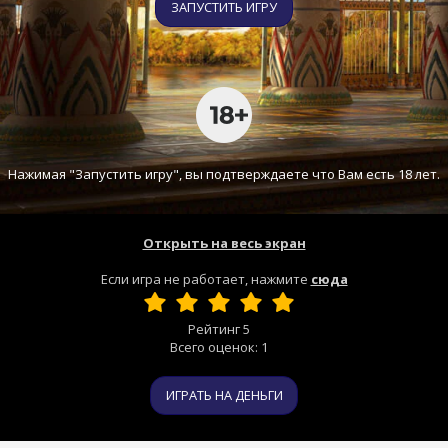
ЗАПУСТИТЬ ИГРУ
Нажимая "Запустить игру", вы подтверждаете что Вам есть 18 лет.
Открыть на весь экран
Если игра не работает, нажмите
сюда
Рейтинг
5
Всего оценок:
1
ИГРАТЬ НА ДЕНЬГИ