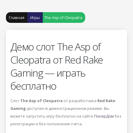
Главная
Игры
The Asp of Cleopatra
Демо слот The Asp of
Cleopatra от Red Rake
Gaming — играть
бесплатно
Слот
The Asp of Cleopatra
от разработчика
Red Rake
Gaming
доступен в демонстрационном режиме. Вы
можете запустить игру бесплатно на сайте
ПокерДом
без
регистрации и без пополнения счёта.