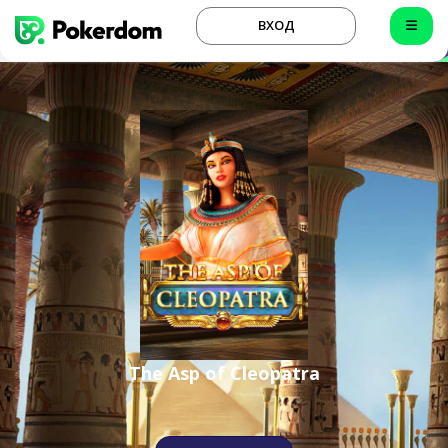
ВХОД
The Asp of Cleopatra