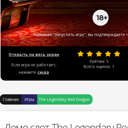
Нажимая "Запустить игру", вы подтверждаете ч
Открыть на весь экран
Рейтинг
5
Если игра не работает,
Всего оценок:
1
нажмите
сюда
Главная
Игры
The Legendary Red Dragon
Демо слот The Legendary Re