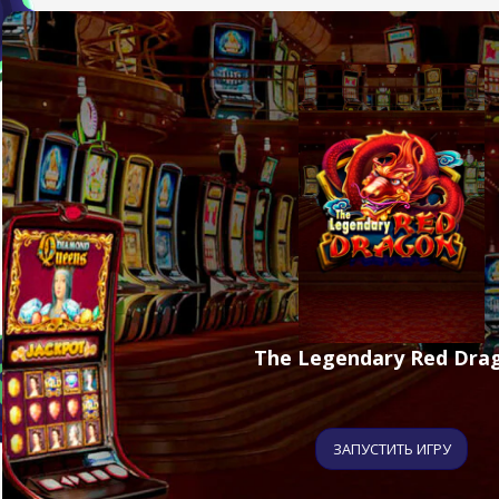
The Legendary Red Dra
ЗАПУСТИТЬ ИГРУ