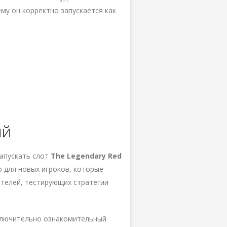
му он корректно запускается как
ий
апускать слот
The Legendary Red
 для новых игроков, которые
ателей, тестирующих стратегии
сключительно ознакомительный