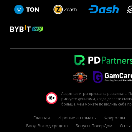
Азартные игры призваны развлекать. П
рискуете деньгами, когда делаете ставки
больше, чем можете позволить себе пр
Главная
Игровые автоматы
Фрироллы
Ввод Вывод средств
Бонусы ПокерДом
Отзыв