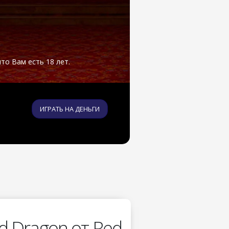
то Вам есть 18 лет.
ИГРАТЬ НА ДЕНЬГИ
d Dragon от Red