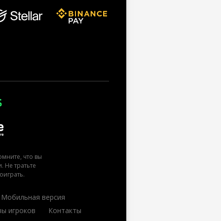
омните, что вы
. Не тратьте
оиграть.
Мобильная версия
ы игроков
Контакты