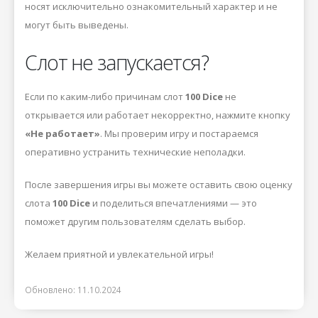
носят исключительно ознакомительный характер и не
могут быть выведены.
Слот не запускается?
Если по каким-либо причинам слот
100 Dice
не
открывается или работает некорректно, нажмите кнопку
«Не работает»
. Мы проверим игру и постараемся
оперативно устранить технические неполадки.
После завершения игры вы можете оставить свою оценку
слота
100 Dice
и поделиться впечатлениями — это
поможет другим пользователям сделать выбор.
Желаем приятной и увлекательной игры!
Обновлено:
11.10.2024