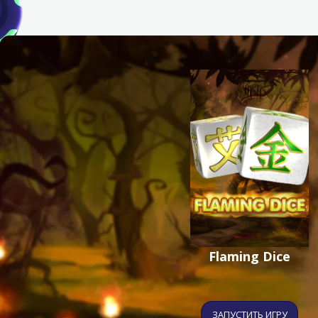
Flaming Dice
ЗАПУСТИТЬ ИГРУ