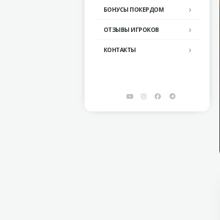
БОНУСЫ ПОКЕРДОМ
ОТЗЫВЫ ИГРОКОВ
КОНТАКТЫ