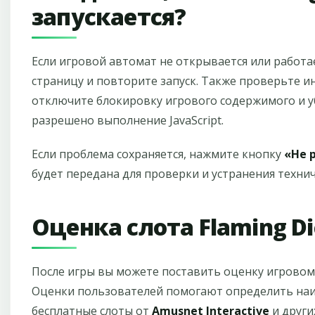
запускается?
Если игровой автомат не открывается или работа
страницу и повторите запуск. Также проверьте и
отключите блокировку игрового содержимого и уб
разрешено выполнение JavaScript.
Если проблема сохраняется, нажмите кнопку
«Не 
будет передана для проверки и устранения техни
Оценка слота Flaming Di
После игры вы можете поставить оценку игровому
Оценки пользователей помогают определить на
бесплатные слоты от
Amusnet Interactive
и други