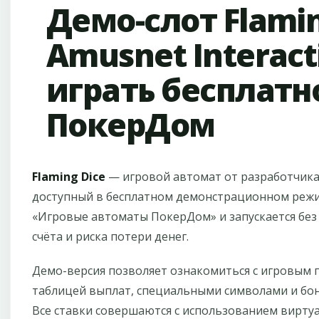
Демо-слот Flamin
Amusnet Interact
играть бесплатн
ПокерДом
Flaming Dice
— игровой автомат от разработчика A
доступный в бесплатном демонстрационном режим
«Игровые автоматы ПокерДом» и запускается без
счёта и риска потери денег.
Демо-версия позволяет ознакомиться с игровым 
таблицей выплат, специальными символами и бо
Все ставки совершаются с использованием вирту