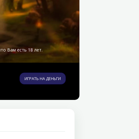
то Вам есть 18 лет.
ИГРАТЬ НА ДЕНЬГИ