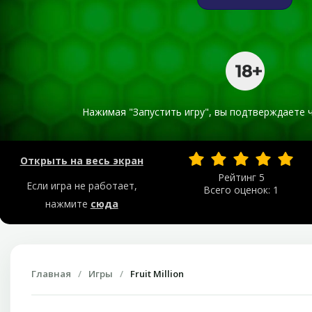
Нажимая "Запустить игру", вы подтверждаете ч
Открыть на весь экран
Рейтинг
5
Если игра не работает,
Всего оценок:
1
нажмите
сюда
Главная
Игры
Fruit Million