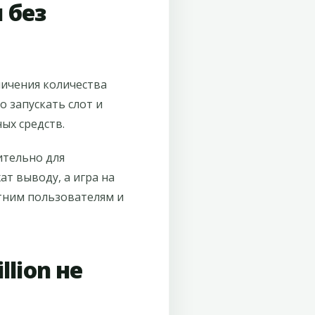
 без
аничения количества
о запускать слот и
ых средств.
тельно для
т выводу, а игра на
тним пользователям и
llion не