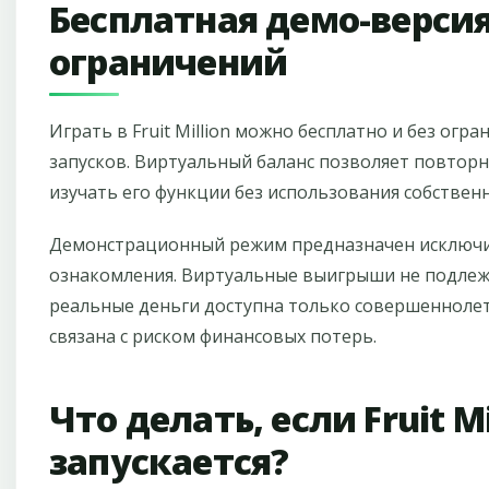
Бесплатная демо-версия
ограничений
Играть в Fruit Million можно бесплатно и без огр
запусков. Виртуальный баланс позволяет повторн
изучать его функции без использования собственн
Демонстрационный режим предназначен исключи
ознакомления. Виртуальные выигрыши не подлежа
реальные деньги доступна только совершенноле
связана с риском финансовых потерь.
Что делать, если Fruit Mi
запускается?