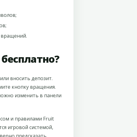
мволов;
ов;
 вращений.
on бесплатно?
 или вносить депозит.
мите кнопку вращения.
можно изменить в панели
сом и правилами Fruit
тся игровой системой,
верно предсказать