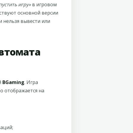
пустить игру»
в игровом
тствуют основной версии
 нельзя вывести или
автомата
й
BGaming
. Игра
о отображается на
аций;