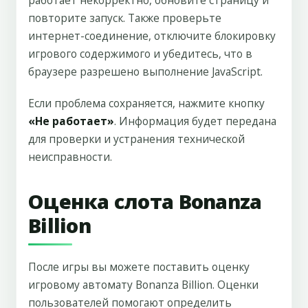
повторите запуск. Также проверьте
интернет-соединение, отключите блокировку
игрового содержимого и убедитесь, что в
браузере разрешено выполнение JavaScript.
Если проблема сохраняется, нажмите кнопку
«Не работает»
. Информация будет передана
для проверки и устранения технической
неисправности.
Оценка слота Bonanza
Billion
После игры вы можете поставить оценку
игровому автомату Bonanza Billion. Оценки
пользователей помогают определить