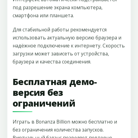
под разрешение экрана компьютера,
смартфона или планшета.
Для стабильной работы рекомендуется
использовать актуальную версию браузера и
надёжное подключение к интернету. Скорость
загрузки может зависеть от устройства,
браузера и качества соединения.
Бесплатная демо-
версия без
ограничений
Играть в Bonanza Billion можно бесплатно и
без ограничения количества запусков.
Виртуальный баланс позволяет повторно