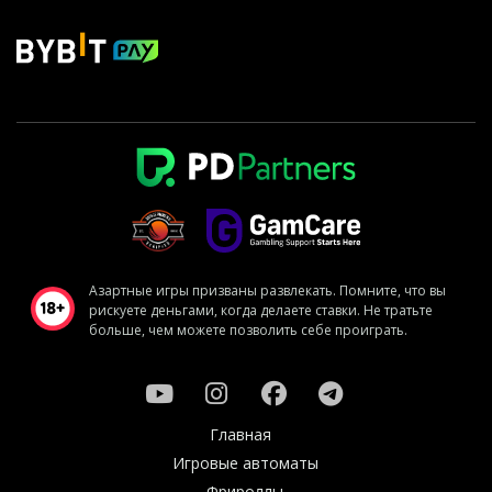
Азартные игры призваны развлекать. Помните, что вы
рискуете деньгами, когда делаете ставки. Не тратьте
больше, чем можете позволить себе проиграть.
Главная
Игровые автоматы
Фрироллы