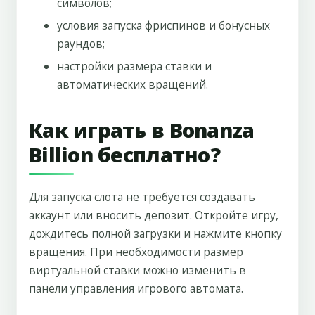
символов;
условия запуска фриспинов и бонусных
раундов;
настройки размера ставки и
автоматических вращений.
Как играть в Bonanza
Billion бесплатно?
Для запуска слота не требуется создавать
аккаунт или вносить депозит. Откройте игру,
дождитесь полной загрузки и нажмите кнопку
вращения. При необходимости размер
виртуальной ставки можно изменить в
панели управления игрового автомата.