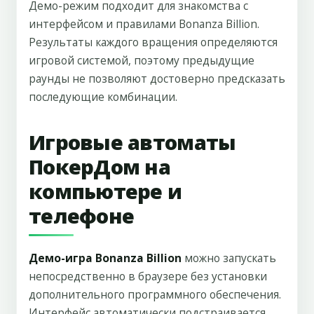
Демо-режим подходит для знакомства с
интерфейсом и правилами Bonanza Billion.
Результаты каждого вращения определяются
игровой системой, поэтому предыдущие
раунды не позволяют достоверно предсказать
последующие комбинации.
Игровые автоматы
ПокерДом на
компьютере и
телефоне
Демо-игра Bonanza Billion
можно запускать
непосредственно в браузере без установки
дополнительного программного обеспечения.
Интерфейс автоматически подстраивается