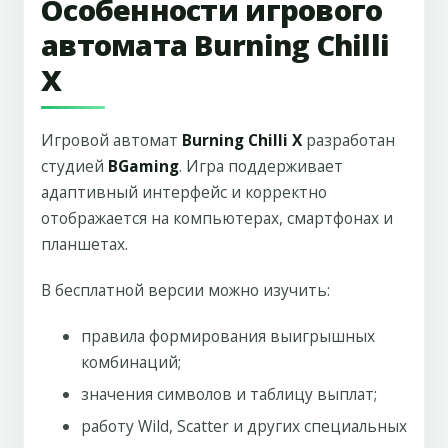
Особенности игрового
автомата Burning Chilli
X
Игровой автомат
Burning Chilli X
разработан
студией
BGaming
. Игра поддерживает
адаптивный интерфейс и корректно
отображается на компьютерах, смартфонах и
планшетах.
В бесплатной версии можно изучить:
правила формирования выигрышных
комбинаций;
значения символов и таблицу выплат;
работу Wild, Scatter и других специальных