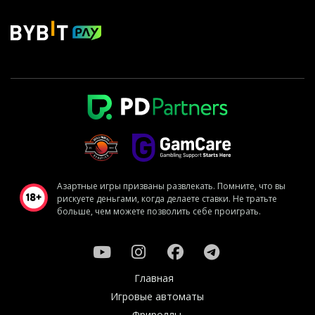
Азартные игры призваны развлекать. Помните, что вы
рискуете деньгами, когда делаете ставки. Не тратьте
больше, чем можете позволить себе проиграть.
Главная
Игровые автоматы
Фрироллы