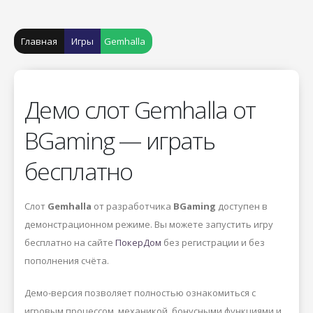
Главная
Игры
Gemhalla
Демо слот Gemhalla от
BGaming — играть
бесплатно
Слот
Gemhalla
от разработчика
BGaming
доступен в
демонстрационном режиме. Вы можете запустить игру
бесплатно на сайте
ПокерДом
без регистрации и без
пополнения счёта.
Демо-версия позволяет полностью ознакомиться с
игровым процессом, механикой, бонусными функциями и