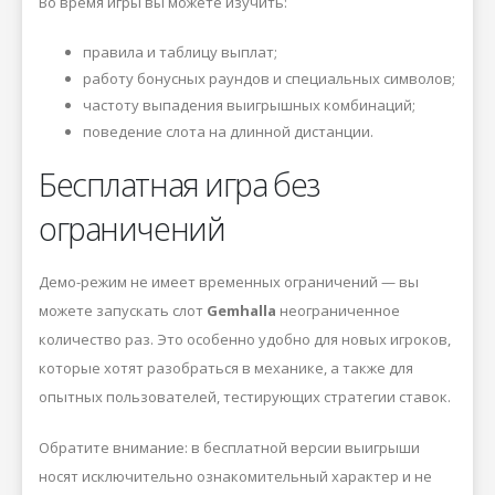
Во время игры вы можете изучить:
правила и таблицу выплат;
работу бонусных раундов и специальных символов;
частоту выпадения выигрышных комбинаций;
поведение слота на длинной дистанции.
Бесплатная игра без
ограничений
Демо-режим не имеет временных ограничений — вы
можете запускать слот
Gemhalla
неограниченное
количество раз. Это особенно удобно для новых игроков,
которые хотят разобраться в механике, а также для
опытных пользователей, тестирующих стратегии ставок.
Обратите внимание: в бесплатной версии выигрыши
носят исключительно ознакомительный характер и не