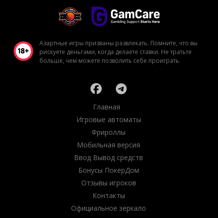
Азартные игры призваны развлекать. Помните, что вы
рискуете деньгами, когда делаете ставки. Не тратьте
больше, чем можете позволить себе проиграть.
Главная
Игровые автоматы
Фрироллы
Мобильная версия
Ввод Вывод средств
Бонусы ПокерДом
Отзывы игроков
Контакты
Официальное зеркало