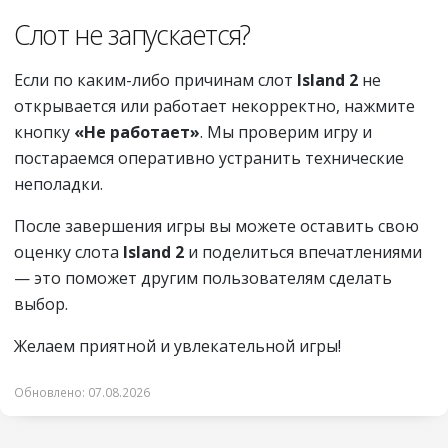
Слот не запускается?
Если по каким-либо причинам слот
Island 2
не
открывается или работает некорректно, нажмите
кнопку
«Не работает»
. Мы проверим игру и
постараемся оперативно устранить технические
неполадки.
После завершения игры вы можете оставить свою
оценку слота
Island 2
и поделиться впечатлениями
— это поможет другим пользователям сделать
выбор.
Желаем приятной и увлекательной игры!
Обновлено:
07.08.2026