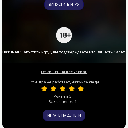
ЗАПУСТИТЬ ИГРУ
Нажимая "Запустить игру", вы подтверждаете что Вам есть 18 лет.
Открыть на весь экран
Если игра не работает, нажмите
сюда
Рейтинг
5
Всего оценок:
1
ИГРАТЬ НА ДЕНЬГИ