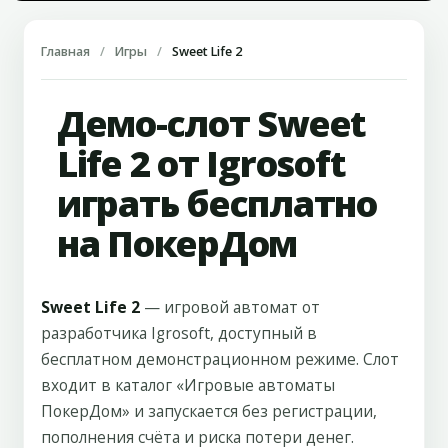
Главная
Игры
Sweet Life 2
Демо-слот Sweet
Life 2 от Igrosoft
играть бесплатно
на ПокерДом
Sweet Life 2
— игровой автомат от
разработчика Igrosoft, доступный в
бесплатном демонстрационном режиме. Слот
входит в каталог «Игровые автоматы
ПокерДом» и запускается без регистрации,
пополнения счёта и риска потери денег.