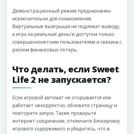
Демонстрационный режим предназначен
исключительно для ознакомления.
Виртуальные выигрыши не подлежат выводу,
а игра на реальные деньги доступна только
совершеннолетним пользователям и связана с
риском финансовых потерь.
Что делать, если Sweet
Life 2 не запускается?
Если игровой автомат не открывается или
работает некорректно, обновите страницу и
повторите запуск. Также проверьте
интернет-соединение, отключите блокировку
игрового содержимого и убедитесь, что в