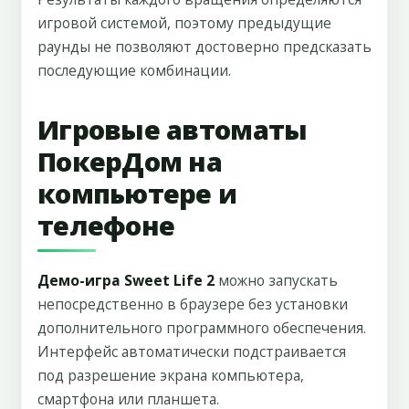
игровой системой, поэтому предыдущие
раунды не позволяют достоверно предсказать
последующие комбинации.
Игровые автоматы
ПокерДом на
компьютере и
телефоне
Демо-игра Sweet Life 2
можно запускать
непосредственно в браузере без установки
дополнительного программного обеспечения.
Интерфейс автоматически подстраивается
под разрешение экрана компьютера,
смартфона или планшета.