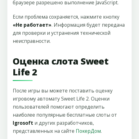
браузере разрешено выполнение JavaScript.
Если проблема сохраняется, нажмите кнопку
«Не работает»
. Информация будет передана
для проверки и устранения технической
неисправности.
Оценка слота Sweet
Life 2
После игры вы можете поставить оценку
игровому автомату Sweet Life 2. Оценки
пользователей помогают определить
наиболее популярные бесплатные слоты от
Igrosoft
и других разработчиков,
представленных на сайте
ПокерДом
.