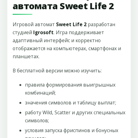
автомата Sweet Life 2
Игровой автомат
Sweet Life 2
разработан
студией
Igrosoft
. Игра поддерживает
адаптивный интерфейс и корректно
отображается на компьютерах, смартфонах и
планшетах.
В бесплатной версии можно изучить:
правила формирования выигрышных
комбинаций;
значения символов и таблицу выплат;
работу Wild, Scatter и других специальных
символов;
условия запуска фриспинов и бонусных