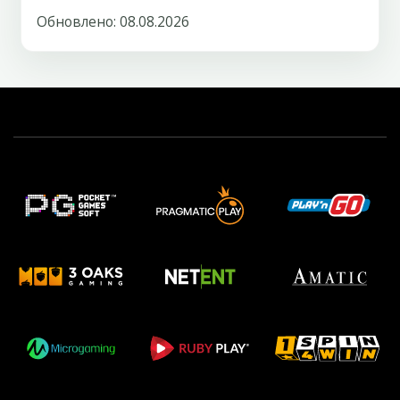
Обновлено:
08.08.2026