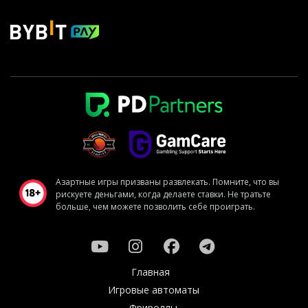
Азартные игры призваны развлекать. Помните, что вы
рискуете деньгами, когда делаете ставки. Не тратьте
больше, чем можете позволить себе проиграть.
Главная
Игровые автоматы
Фрироллы