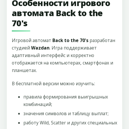
Особенности игрового
автомата Back to the
70's
Игровой автомат
Back to the 70's
разработан
студией
Wazdan
. Игра поддерживает
адаптивный интерфейс и корректно
отображается на компьютерах, смартфонах и
планшетах.
В бесплатной версии можно изучить:
правила формирования выигрышных
комбинаций;
значения символов и таблицу выплат;
работу Wild, Scatter и других специальных