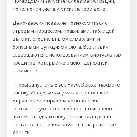
ПокерДом» и запускается без регистрации,
пополнения счёта и риска потери денег.
Демо-версия позволяет ознакомиться с
игровым процессом, правилами, таблицей
выплат, специальными символами и
бонусными функциями слота. Все ставки
совершаются с использованием виртуальных
кредитов, которые не имеют денежной
стоимости.
Чтобы запустить Black Hawk Deluxe, нажмите
кнопку
«Запустить игру»
в игровом окне.
Управление и правила демо-версии
соответствуют основной версии игрового
автомата, однако полученные выигрыши
нельзя вывести или обменять на реальные
деньги.