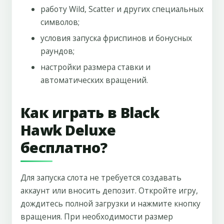
работу Wild, Scatter и других специальных
символов;
условия запуска фриспинов и бонусных
раундов;
настройки размера ставки и
автоматических вращений.
Как играть в Black
Hawk Deluxe
бесплатно?
Для запуска слота не требуется создавать
аккаунт или вносить депозит. Откройте игру,
дождитесь полной загрузки и нажмите кнопку
вращения. При необходимости размер