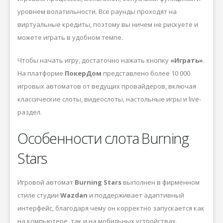
уровнем волатильности. Все раунды проходят на
виртуальные кредиты, поэтому вы ничем не рискуете и
можете играть в удобном темпе.
Чтобы начать игру, достаточно нажать кнопку
«Играть»
.
На платформе
ПокерДом
представлено более 10 000
игровых автоматов от ведущих провайдеров, включая
классические слоты, видеослоты, настольные игры и live-
раздел.
Особенности слота Burning
Stars
Игровой автомат
Burning Stars
выполнен в фирменном
стиле студии
Wazdan
и поддерживает адаптивный
интерфейс, благодаря чему он корректно запускается как
на компьютере, так и на мобильных устройствах.