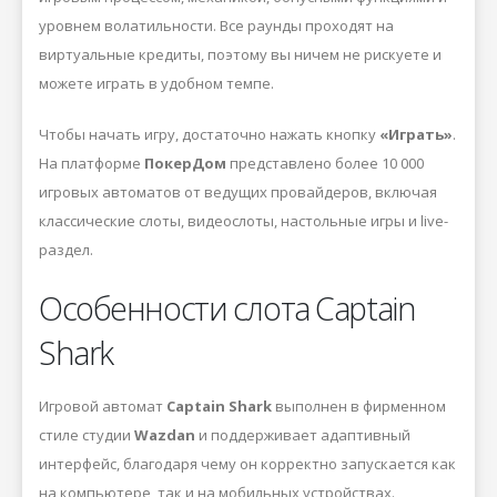
уровнем волатильности. Все раунды проходят на
виртуальные кредиты, поэтому вы ничем не рискуете и
можете играть в удобном темпе.
Чтобы начать игру, достаточно нажать кнопку
«Играть»
.
На платформе
ПокерДом
представлено более 10 000
игровых автоматов от ведущих провайдеров, включая
классические слоты, видеослоты, настольные игры и live-
раздел.
Особенности слота Captain
Shark
Игровой автомат
Captain Shark
выполнен в фирменном
стиле студии
Wazdan
и поддерживает адаптивный
интерфейс, благодаря чему он корректно запускается как
на компьютере, так и на мобильных устройствах.