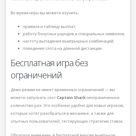
Во время игры вы можете изучить:
правила и таблицу выплат;
работу бонусных раундов и специальных символов;
частоту выпадения выигрышных комбинаций;
поведение слота на длинной дистанции.
Бесплатная игра без
ограничений
Демо-режим не имеет временных ограничений — вы
можете запускать слот
Captain Shark
неограниченное
количество раз. Это особенно удобно для новых игроков,
которые хотят разобраться в механике, а также для
опытных пользователей, тестирующих стратегии ставок.
Обратите внимание: в бесплатной версии выигрыши