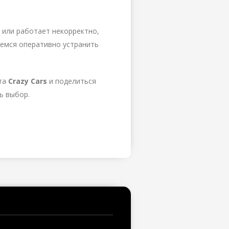
 или работает некорректно,
аемся оперативно устранить
ота
Crazy Cars
и поделиться
ь выбор.