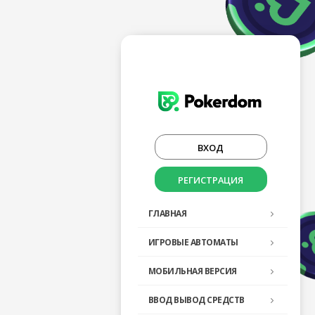
ВХОД
РЕГИСТРАЦИЯ
ГЛАВНАЯ
ИГРОВЫЕ АВТОМАТЫ
МОБИЛЬНАЯ ВЕРСИЯ
ВВОД ВЫВОД СРЕДСТВ