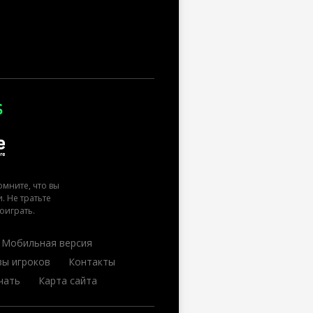
омните, что вы
. Не тратьте
оиграть.
Мобильная версия
ы игроков
Контакты
чать
Карта сайта