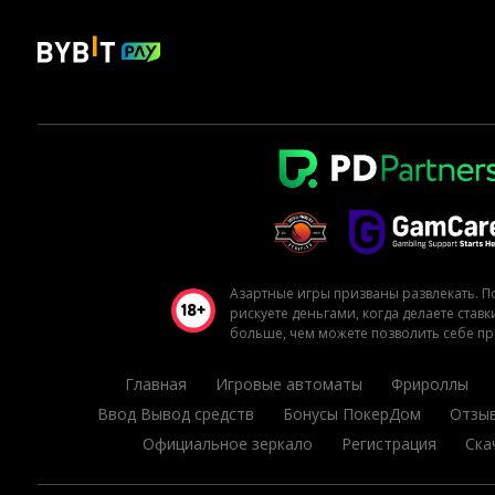
Азартные игры призваны развлекать. П
рискуете деньгами, когда делаете ставки
больше, чем можете позволить себе пр
Главная
Игровые автоматы
Фрироллы
Ввод Вывод средств
Бонусы ПокерДом
Отзыв
Официальное зеркало
Регистрация
Ска