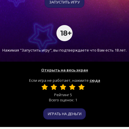
ЗАПУСТИТЬ ИГРУ
Нажимая "Запустить игру", вы подтверждаете что Вам есть 18 лет.
Открыть на весь экран
Если игра не работает, нажмите
сюда
Рейтинг
5
Всего оценок:
1
ИГРАТЬ НА ДЕНЬГИ