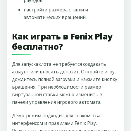
раундов;
настройки размера ставки и
автоматических вращений.
Как играть в Fenix Play
бесплатно?
Для запуска слота не требуется создавать
аккаунт или вносить депозит. Откройте игру,
дождитесь полной загрузки и нажмите кнопку
вращения. При необходимости размер
виртуальной ставки можно изменить в
панели управления игрового автомата.
Демо-режим подходит для знакомства с
интерфейсом и правилами Fenix Play.
Результаты каждого вращения определяются