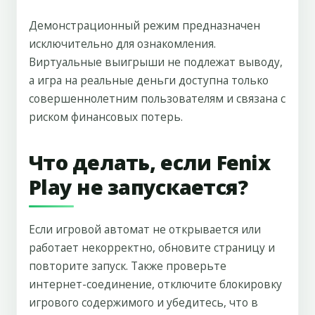
Демонстрационный режим предназначен
исключительно для ознакомления.
Виртуальные выигрыши не подлежат выводу,
а игра на реальные деньги доступна только
совершеннолетним пользователям и связана с
риском финансовых потерь.
Что делать, если Fenix
Play не запускается?
Если игровой автомат не открывается или
работает некорректно, обновите страницу и
повторите запуск. Также проверьте
интернет-соединение, отключите блокировку
игрового содержимого и убедитесь, что в