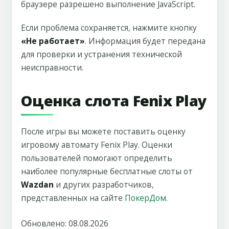
браузере разрешено выполнение JavaScript.
Если проблема сохраняется, нажмите кнопку
«Не работает»
. Информация будет передана
для проверки и устранения технической
неисправности.
Оценка слота Fenix Play
После игры вы можете поставить оценку
игровому автомату Fenix Play. Оценки
пользователей помогают определить
наиболее популярные бесплатные слоты от
Wazdan
и других разработчиков,
представленных на сайте
ПокерДом
.
Обновлено:
08.08.2026