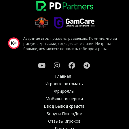
Азартные игры призваны развлекать. Помните, что вы
рискуете деньгами, когда делаете ставки. Не тратьте
больше, чем можете позволить себе проиграть.
Главная
Игровые автоматы
Фрироллы
Мобильная версия
Ввод Вывод средств
Бонусы ПокерДом
Отзывы игроков
Контакты