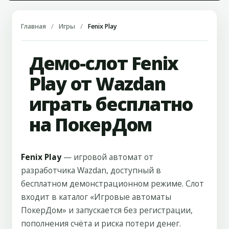
Главная
Игры
Fenix Play
Демо-слот Fenix
Play от Wazdan
играть бесплатно
на ПокерДом
Fenix Play
— игровой автомат от
разработчика Wazdan, доступный в
бесплатном демонстрационном режиме. Слот
входит в каталог «Игровые автоматы
ПокерДом» и запускается без регистрации,
пополнения счёта и риска потери денег.