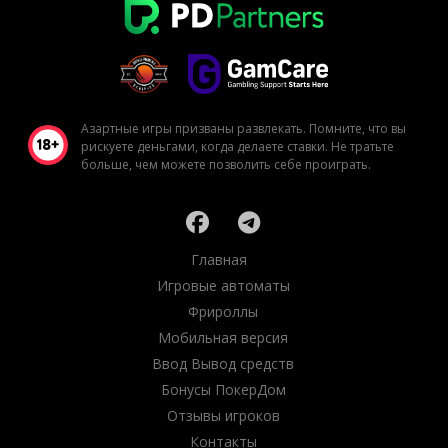
Азартные игры призваны развлекать. Помните, что вы
рискуете деньгами, когда делаете ставки. Не тратьте
больше, чем можете позволить себе проиграть.
Главная
Игровые автоматы
Фрироллы
Мобильная версия
Ввод Вывод средств
Бонусы ПокерДом
Отзывы игроков
Контакты