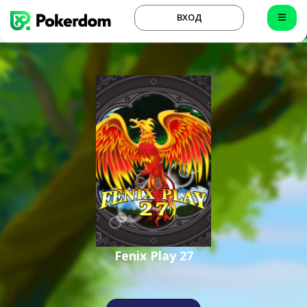
ВХОД
Fenix Play 27