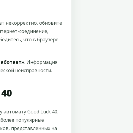
ет некорректно, обновите
нтернет-соединение,
едитесь, что в браузере
работает»
. Информация
ческой неисправности.
 40
 автомату Good Luck 40.
иболее популярные
ков, представленных на