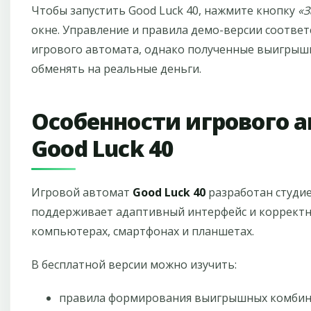
Чтобы запустить Good Luck 40, нажмите кнопку
«З
окне. Управление и правила демо-версии соотве
игрового автомата, однако полученные выигрыши
обменять на реальные деньги.
Особенности игрового 
Good Luck 40
Игровой автомат
Good Luck 40
разработан студи
поддерживает адаптивный интерфейс и корректн
компьютерах, смартфонах и планшетах.
В бесплатной версии можно изучить:
правила формирования выигрышных комбин