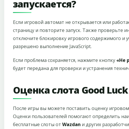
запускается?
Если игровой автомат не открывается или работа
страницу и повторите запуск. Также проверьте и
отключите блокировку игрового содержимого и уб
разрешено выполнение JavaScript.
Если проблема сохраняется, нажмите кнопку
«Не 
будет передана для проверки и устранения техни
Оценка слота Good Luck
После игры вы можете поставить оценку игровому
Оценки пользователей помогают определить на
бесплатные слоты от
Wazdan
и других разработчи