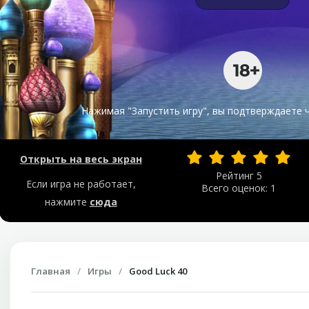
Нажимая "Запустить игру", вы подтверждаете ч
Открыть на весь экран
Рейтинг
5
Если игра не работает,
Всего оценок:
1
нажмите
сюда
Главная
Игры
Good Luck 40