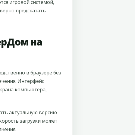
тся игровой системой,
верно предсказать
ерДом на
е
едственно в браузере без
ечения. Интерфейс
экрана компьютера,
вать актуальную версию
корость загрузки может
инения.