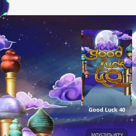
Good Luck 40
ЗАПУСТИТЬ ИГРУ