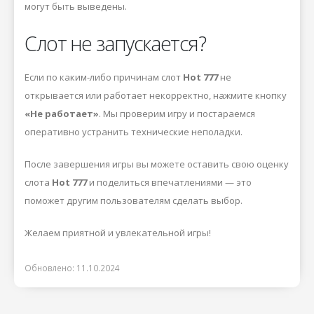
могут быть выведены.
Слот не запускается?
Если по каким-либо причинам слот
Hot 777
не
открывается или работает некорректно, нажмите кнопку
«Не работает»
. Мы проверим игру и постараемся
оперативно устранить технические неполадки.
После завершения игры вы можете оставить свою оценку
слота
Hot 777
и поделиться впечатлениями — это
поможет другим пользователям сделать выбор.
Желаем приятной и увлекательной игры!
Обновлено:
11.10.2024