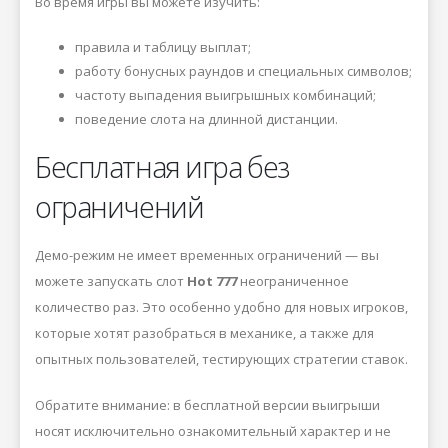
Во время игры вы можете изучить:
правила и таблицу выплат;
работу бонусных раундов и специальных символов;
частоту выпадения выигрышных комбинаций;
поведение слота на длинной дистанции.
Бесплатная игра без
ограничений
Демо-режим не имеет временных ограничений — вы
можете запускать слот
Hot 777
неограниченное
количество раз. Это особенно удобно для новых игроков,
которые хотят разобраться в механике, а также для
опытных пользователей, тестирующих стратегии ставок.
Обратите внимание: в бесплатной версии выигрыши
носят исключительно ознакомительный характер и не