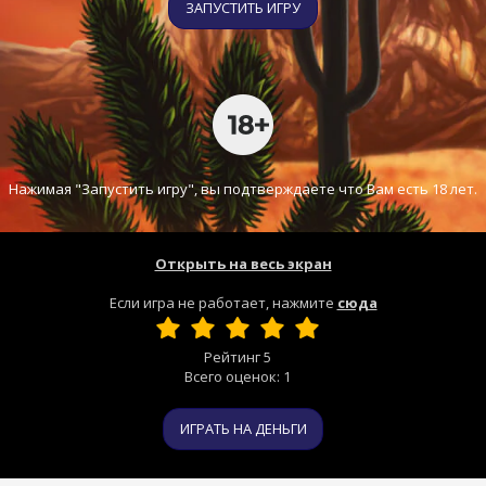
ЗАПУСТИТЬ ИГРУ
Нажимая "Запустить игру", вы подтверждаете что Вам есть 18 лет.
Открыть на весь экран
Если игра не работает, нажмите
сюда
Рейтинг
5
Всего оценок:
1
ИГРАТЬ НА ДЕНЬГИ