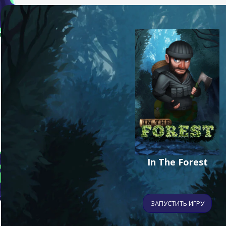
In The Forest
ЗАПУСТИТЬ ИГРУ