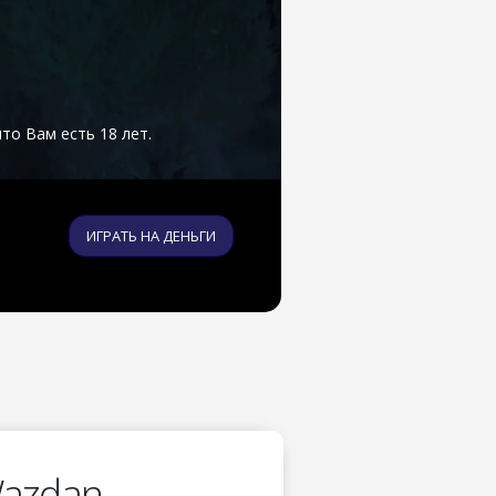
то Вам есть 18 лет.
ИГРАТЬ НА ДЕНЬГИ
 Wazdan —