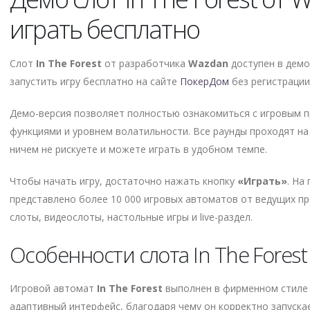
играть бесплатно
Слот
In The Forest
от разработчика
Wazdan
доступен в дем
запустить игру бесплатно на сайте
ПокерДом
без регистрации
Демо-версия позволяет полностью ознакомиться с игровым п
функциями и уровнем волатильности. Все раунды проходят на
ничем не рискуете и можете играть в удобном темпе.
Чтобы начать игру, достаточно нажать кнопку
«Играть»
. На
представлено более 10 000 игровых автоматов от ведущих пр
слоты, видеослоты, настольные игры и live-раздел.
Особенности слота In The Forest
Игровой автомат
In The Forest
выполнен в фирменном стиле
адаптивный интерфейс, благодаря чему он корректно запускае