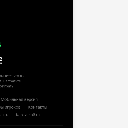
омните, что вы
. Не тратьте
оиграть.
Мобильная версия
ы игроков
Контакты
чать
Карта сайта