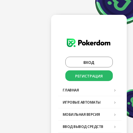
ВХОД
РЕГИСТРАЦИЯ
ГЛАВНАЯ
ИГРОВЫЕ АВТОМАТЫ
МОБИЛЬНАЯ ВЕРСИЯ
ВВОД ВЫВОД СРЕДСТВ