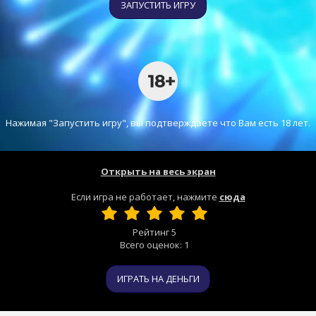
ЗАПУСТИТЬ ИГРУ
Нажимая "Запустить игру", вы подтверждаете что Вам есть 18 лет.
Открыть на весь экран
Если игра не работает, нажмите
сюда
Рейтинг
5
Всего оценок:
1
ИГРАТЬ НА ДЕНЬГИ