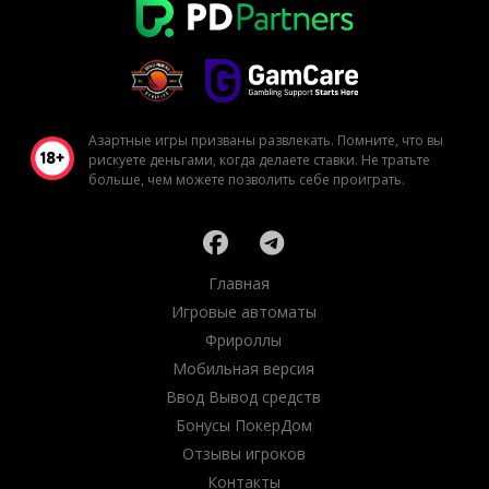
Азартные игры призваны развлекать. Помните, что вы
рискуете деньгами, когда делаете ставки. Не тратьте
больше, чем можете позволить себе проиграть.
Главная
Игровые автоматы
Фрироллы
Мобильная версия
Ввод Вывод средств
Бонусы ПокерДом
Отзывы игроков
Контакты