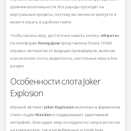
уровнем волатильности. Все раунды проходят на
виртуальные кредиты, поэтому вы ничем не рискуете и
можете играть в удобном темпе.
Чтобы начать игру, достаточно нажать кнопку
«Играть»
.
На платформе
ПокерДом
представлено более 10 000
игровых автоматов от ведущих провайдеров, включая
классические слоты, видеослоты, настольные игры и live-
раздел.
Особенности слота Joker
Explosion
Игровой автомат
Joker Explosion
выполнен в фирменном
стиле студии
Wazdan
и поддерживает адаптивный
интерфейс, благодаря чему он корректно запускается как
на компьютере, так и на мобильных устройствах.