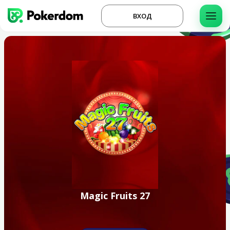
ВХОД
Magic Fruits 27