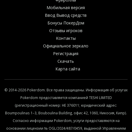
Мобильная версия
Ввод Вывод средств
Бонусы ПокерДом
Отзывы игроков
Контакты
Официальное зеркало
Регистрация
Скачать
Карта сайта
© 2014-2026 Pokerdom. Все права защищены. Информация об услугах
Pokerdom предоставляется компанией TESHI LIMITED
(регистрационный номер: HE 376011; юридический адрес:
Boumpoulinas 1–3, Bouboulina Building, офис 42, 1060, Никосия, Кипр).
Согласно информации Pokerdom, услуги предоставляются на
основании лицензии № OGL/2024/487/0459, выданной Управлением