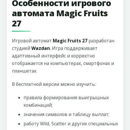
Особенности игрового
автомата Magic Fruits
27
Игровой автомат
Magic Fruits 27
разработан
студией
Wazdan
. Игра поддерживает
адаптивный интерфейс и корректно
отображается на компьютерах, смартфонах и
планшетах.
В бесплатной версии можно изучить:
правила формирования выигрышных
комбинаций;
значения символов и таблицу выплат;
работу Wild, Scatter и других специальных