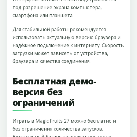
под разрешение экрана компьютера,
смартфона или планшета.
Для стабильной работы рекомендуется
использовать актуальную версию браузера и
надёжное подключение к интернету. Скорость
загрузки может зависеть от устройства,
браузера и качества соединения.
Бесплатная демо-
версия без
ограничений
Играть в Magic Fruits 27 можно бесплатно и
без ограничения количества запусков.
Виртуальный баланс позволяет повторно