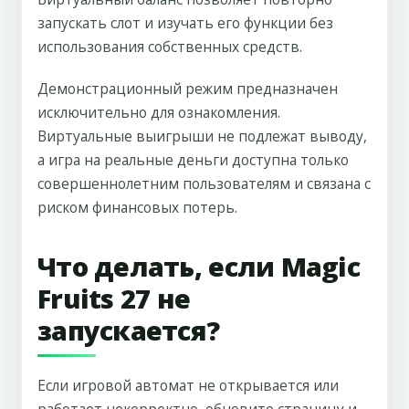
запускать слот и изучать его функции без
использования собственных средств.
Демонстрационный режим предназначен
исключительно для ознакомления.
Виртуальные выигрыши не подлежат выводу,
а игра на реальные деньги доступна только
совершеннолетним пользователям и связана с
риском финансовых потерь.
Что делать, если Magic
Fruits 27 не
запускается?
Если игровой автомат не открывается или
работает некорректно, обновите страницу и