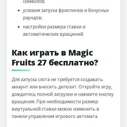
символов;
условия запуска фриспинов и бонусных
раундов;
настройки размера ставки и
автоматических вращений.
Как играть в Magic
Fruits 27 бесплатно?
Для запуска слота не требуется создавать
аккаунт или вносить депозит. Откройте игру,
дождитесь полной загрузки и нажмите кнопку
вращения. При необходимости размер
виртуальной ставки можно изменить в
панели управления игрового автомата.