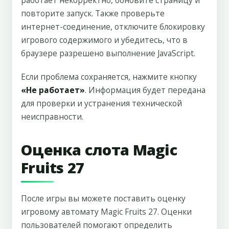
повторите запуск. Также проверьте
интернет-соединение, отключите блокировку
игрового содержимого и убедитесь, что в
браузере разрешено выполнение JavaScript.
Если проблема сохраняется, нажмите кнопку
«Не работает»
. Информация будет передана
для проверки и устранения технической
неисправности.
Оценка слота Magic
Fruits 27
После игры вы можете поставить оценку
игровому автомату Magic Fruits 27. Оценки
пользователей помогают определить