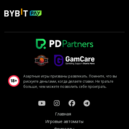
Азартные игры призваны развлекать. Помните, что вы
рискуете деньгами, когда делаете ставки. Не тратьте
больше, чем можете позволить себе проиграть.
Главная
Игровые автоматы
Фрироллы