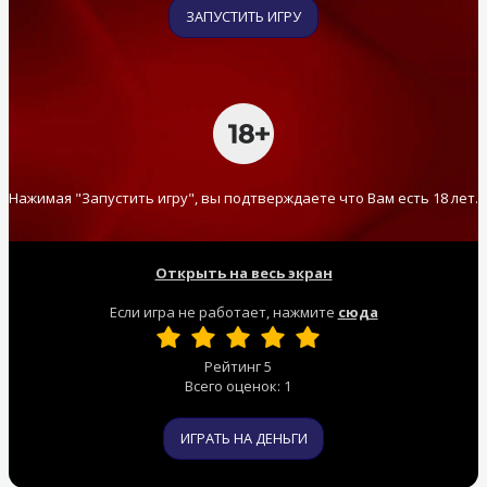
ЗАПУСТИТЬ ИГРУ
Нажимая "Запустить игру", вы подтверждаете что Вам есть 18 лет.
Открыть на весь экран
Если игра не работает, нажмите
сюда
Рейтинг
5
Всего оценок:
1
ИГРАТЬ НА ДЕНЬГИ