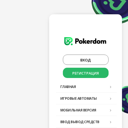
ВХОД
РЕГИСТРАЦИЯ
ГЛАВНАЯ
ИГРОВЫЕ АВТОМАТЫ
МОБИЛЬНАЯ ВЕРСИЯ
ВВОД ВЫВОД СРЕДСТВ