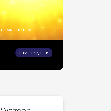
то Вам есть 18 лет.
ИГРАТЬ НА ДЕНЬГИ
от Wazdan —