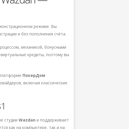
монстрационном режиме. Вы
истрации и без пополнения счёта.
роцессом, механикой, бонусными
 виртуальные кредиты, поэтому вы
 платформе
ПокерДом
овайдеров, включая классические
81
ле студии
Wazdan
и поддерживает
тся как на компьютере, так и на