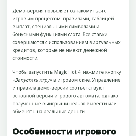
Демо-версия позволяет ознакомиться с
игровым процессом, правилами, таблицей
выплат, специальными символами и
бонусными функциями слота. Все ставки
совершаются с использованием виртуальных
кредитов, которые не имеют денежной
стоимости.
Чтобы запустить Magic Hot 4, нажмите кнопку
«Запустить игру»
в игровом окне. Управление
и правила демо-версии соответствуют
основной версии игрового автомата, однако
полученные выигрыши нельзя вывести или
обменять на реальные деньги.
Особенности игрового