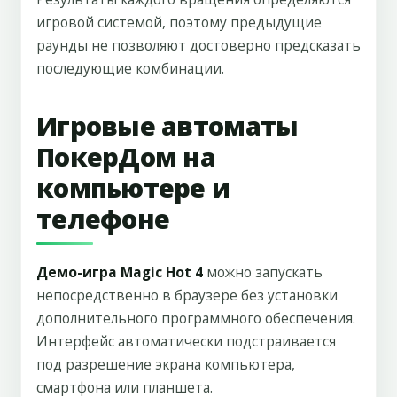
игровой системой, поэтому предыдущие
раунды не позволяют достоверно предсказать
последующие комбинации.
Игровые автоматы
ПокерДом на
компьютере и
телефоне
Демо-игра Magic Hot 4
можно запускать
непосредственно в браузере без установки
дополнительного программного обеспечения.
Интерфейс автоматически подстраивается
под разрешение экрана компьютера,
смартфона или планшета.