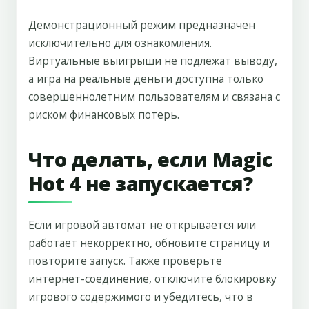
Демонстрационный режим предназначен
исключительно для ознакомления.
Виртуальные выигрыши не подлежат выводу,
а игра на реальные деньги доступна только
совершеннолетним пользователям и связана с
риском финансовых потерь.
Что делать, если Magic
Hot 4 не запускается?
Если игровой автомат не открывается или
работает некорректно, обновите страницу и
повторите запуск. Также проверьте
интернет-соединение, отключите блокировку
игрового содержимого и убедитесь, что в