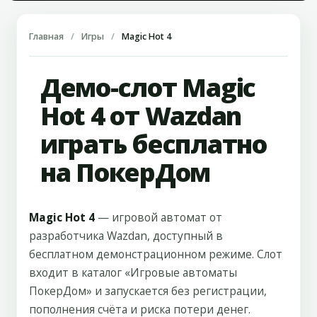
Главная
Игры
Magic Hot 4
Демо-слот Magic
Hot 4 от Wazdan
играть бесплатно
на ПокерДом
Magic Hot 4
— игровой автомат от
разработчика Wazdan, доступный в
бесплатном демонстрационном режиме. Слот
входит в каталог «Игровые автоматы
ПокерДом» и запускается без регистрации,
пополнения счёта и риска потери денег.