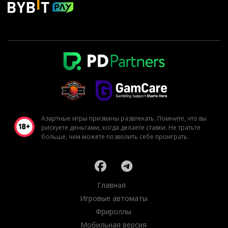
Азартные игры призваны развлекать. Помните, что вы
рискуете деньгами, когда делаете ставки. Не тратьте
больше, чем можете позволить себе проиграть.
Главная
Игровые автоматы
Фрироллы
Мобильная версия