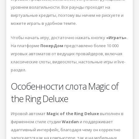
уровнем волатильности. Все раунды проходят на
виртуальные кредиты, поэтому вы ничем не рискуете и
можете играть в удобном темпе.
Чтобы начать игру, достаточно нажать кнопку
«Играть»
.
На платформе
ПокерДом
представлено более 10 000
игровых автоматов от ведущих провайдеров, включая
классические слоты, видеослоты, настольные игры и live-
раздел.
Особенности слота Magic of
the Ring Deluxe
Игровой автомат
Magic of the Ring Deluxe
выполнен в
фирменном стиле студии
Wazdan
и поддерживает
адаптивный интерфейс, благодаря чему он корректно
запускается как на компьютере, так и на мобильных