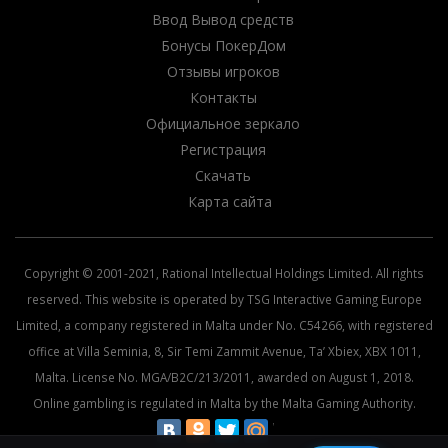
Ввод Вывод средств
Бонусы ПокерДом
Отзывы игроков
Контакты
Официальное зеркало
Регистрация
Скачать
Карта сайта
Copyright © 2001-2021, Rational Intellectual Holdings Limited. All rights
reserved. This website is operated by TSG Interactive Gaming Europe
Limited, a company registered in Malta under No. C54266, with registered
office at Villa Seminia, 8, Sir Temi Zammit Avenue, Ta’ Xbiex, XBX 1011,
Malta. License No. MGA/B2C/213/2011, awarded on August 1, 2018.
Online gambling is regulated in Malta by the Malta Gaming Authority.