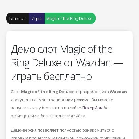
Главная
Игры
Magic of the Ring Deluxe
Демо слот Magic of the
Ring Deluxe от Wazdan —
играть бесплатно
Слот
Magic of the Ring Deluxe
от разработчика
Wazdan
доступен в демонстрационном режиме. Вы можете
запустить игру бесплатно на сайте
ПокерДом
без
регистрации и без пополнения счёта.
Демо-версия позволяет полностью ознакомиться с
игровым процессом, механикой, бонусными функциями и