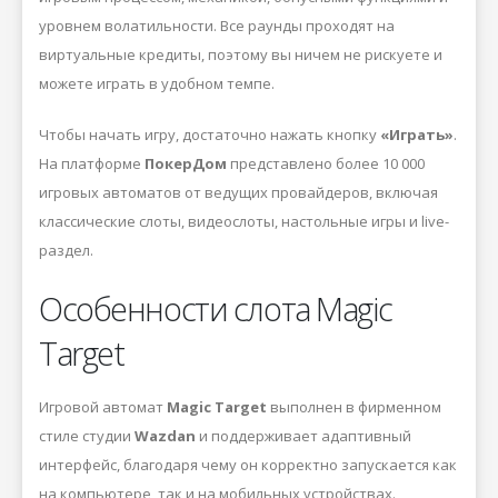
уровнем волатильности. Все раунды проходят на
виртуальные кредиты, поэтому вы ничем не рискуете и
можете играть в удобном темпе.
Чтобы начать игру, достаточно нажать кнопку
«Играть»
.
На платформе
ПокерДом
представлено более 10 000
игровых автоматов от ведущих провайдеров, включая
классические слоты, видеослоты, настольные игры и live-
раздел.
Особенности слота Magic
Target
Игровой автомат
Magic Target
выполнен в фирменном
стиле студии
Wazdan
и поддерживает адаптивный
интерфейс, благодаря чему он корректно запускается как
на компьютере, так и на мобильных устройствах.