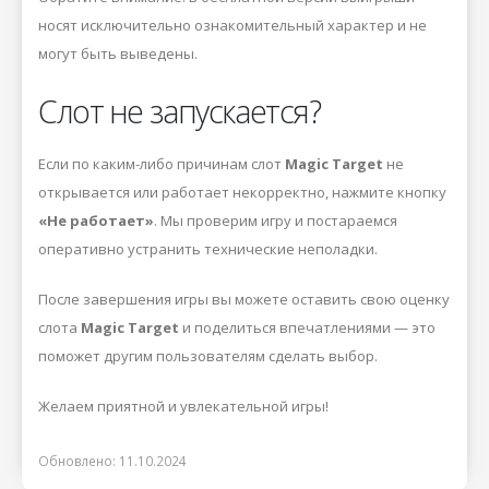
носят исключительно ознакомительный характер и не
могут быть выведены.
Слот не запускается?
Если по каким-либо причинам слот
Magic Target
не
открывается или работает некорректно, нажмите кнопку
«Не работает»
. Мы проверим игру и постараемся
оперативно устранить технические неполадки.
После завершения игры вы можете оставить свою оценку
слота
Magic Target
и поделиться впечатлениями — это
поможет другим пользователям сделать выбор.
Желаем приятной и увлекательной игры!
Обновлено:
11.10.2024