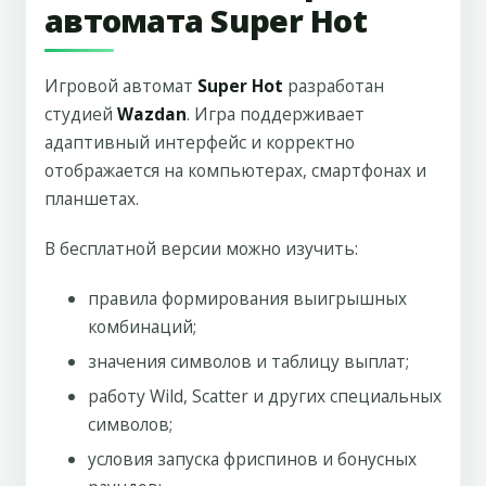
автомата Super Hot
Игровой автомат
Super Hot
разработан
студией
Wazdan
. Игра поддерживает
адаптивный интерфейс и корректно
отображается на компьютерах, смартфонах и
планшетах.
В бесплатной версии можно изучить:
правила формирования выигрышных
комбинаций;
значения символов и таблицу выплат;
работу Wild, Scatter и других специальных
символов;
условия запуска фриспинов и бонусных