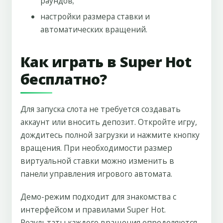
раундов;
настройки размера ставки и
автоматических вращений.
Как играть в Super Hot
бесплатно?
Для запуска слота не требуется создавать
аккаунт или вносить депозит. Откройте игру,
дождитесь полной загрузки и нажмите кнопку
вращения. При необходимости размер
виртуальной ставки можно изменить в
панели управления игрового автомата.
Демо-режим подходит для знакомства с
интерфейсом и правилами Super Hot.
Результаты каждого вращения определяются