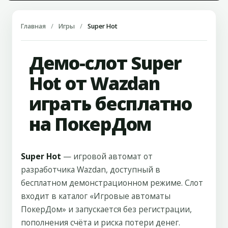
Главная
Игры
Super Hot
Демо-слот Super
Hot от Wazdan
играть бесплатно
на ПокерДом
Super Hot
— игровой автомат от
разработчика Wazdan, доступный в
бесплатном демонстрационном режиме. Слот
входит в каталог «Игровые автоматы
ПокерДом» и запускается без регистрации,
пополнения счёта и риска потери денег.