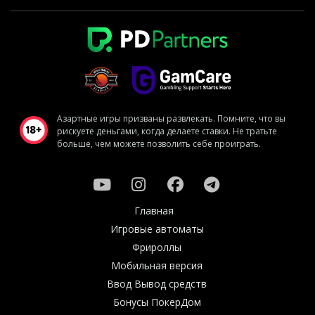
Азартные игры призваны развлекать. Помните, что вы
рискуете деньгами, когда делаете ставки. Не тратьте
больше, чем можете позволить себе проиграть.
Главная
Игровые автоматы
Фрироллы
Мобильная версия
Ввод Вывод средств
Бонусы ПокерДом