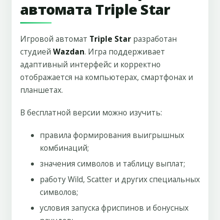
автомата Triple Star
Игровой автомат
Triple Star
разработан
студией
Wazdan
. Игра поддерживает
адаптивный интерфейс и корректно
отображается на компьютерах, смартфонах и
планшетах.
В бесплатной версии можно изучить:
правила формирования выигрышных
комбинаций;
значения символов и таблицу выплат;
работу Wild, Scatter и других специальных
символов;
условия запуска фриспинов и бонусных