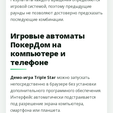
игровой системой, поэтому предыдущие
раунды не позволяют достоверно предсказать
последующие комбинации.
Игровые автоматы
ПокерДом на
компьютере и
телефоне
Демо-игра Triple Star
можно запускать
непосредственно в браузере без установки
дополнительного программного обеспечения.
Интерфейс автоматически подстраивается
под разрешение экрана компьютера,
смартфона или планшета.