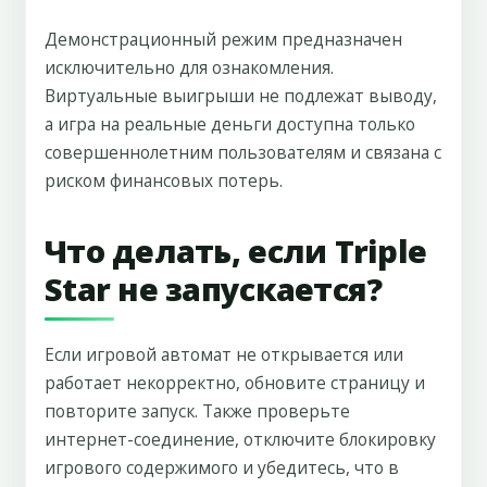
Демонстрационный режим предназначен
исключительно для ознакомления.
Виртуальные выигрыши не подлежат выводу,
а игра на реальные деньги доступна только
совершеннолетним пользователям и связана с
риском финансовых потерь.
Что делать, если Triple
Star не запускается?
Если игровой автомат не открывается или
работает некорректно, обновите страницу и
повторите запуск. Также проверьте
интернет-соединение, отключите блокировку
игрового содержимого и убедитесь, что в