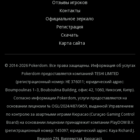
Отзывы игроков
Контакты
Официальное зеркало
Регистрация
Скачать
Карта сайта
© 2014-2026 Pokerdom. Все права защищены. Информация об услугах
Pokerdom предоставляется компанией TESHI LIMITED
(регистрационный номер: HE 376011; юридический адрес:
Boumpoulinas 1–3, Bouboulina Building, офис 42, 1060, Никосия, Кипр).
Согласно информации Pokerdom, услуги предоставляются на
основании лицензии № OGL/2024/487/0459, выданной Управлением
по контролю за азартными играми Кюрасао (Curaçao Gaming Control
Board) на основании лицензии принадлежит компании PlayDOM B.V.
(регистрационный номер: 145097; юридический адрес: Kaya Richard J.
Beaujon Z/N, Виллемстад, Кюрасао).