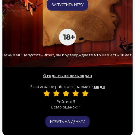
ЗАПУСТИТЬ ИГРУ
Нажимая "Запустить игру", вы подтверждаете что Вам есть 18 лет.
Открыть на весь экран
Если игра не работает, нажмите
сюда
Рейтинг
5
Всего оценок:
1
ИГРАТЬ НА ДЕНЬГИ