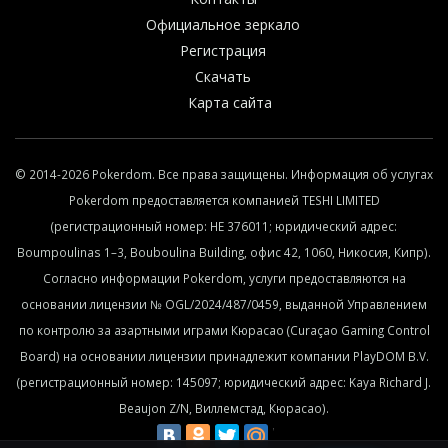
Официальное зеркало
Регистрация
Скачать
Карта сайта
© 2014-2026 Pokerdom. Все права защищены. Информация об услугах
Pokerdom предоставляется компанией TESHI LIMITED
(регистрационный номер: HE 376011; юридический адрес:
Boumpoulinas 1–3, Bouboulina Building, офис 42, 1060, Никосия, Кипр).
Согласно информации Pokerdom, услуги предоставляются на
основании лицензии № OGL/2024/487/0459, выданной Управлением
по контролю за азартными играми Кюрасао (Curaçao Gaming Control
Board) на основании лицензии принадлежит компании PlayDOM B.V.
(регистрационный номер: 145097; юридический адрес: Kaya Richard J.
Beaujon Z/N, Виллемстад, Кюрасао).