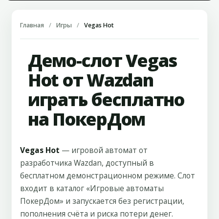
Главная
Игры
Vegas Hot
Демо-слот Vegas
Hot от Wazdan
играть бесплатно
на ПокерДом
Vegas Hot
— игровой автомат от
разработчика Wazdan, доступный в
бесплатном демонстрационном режиме. Слот
входит в каталог «Игровые автоматы
ПокерДом» и запускается без регистрации,
пополнения счёта и риска потери денег.