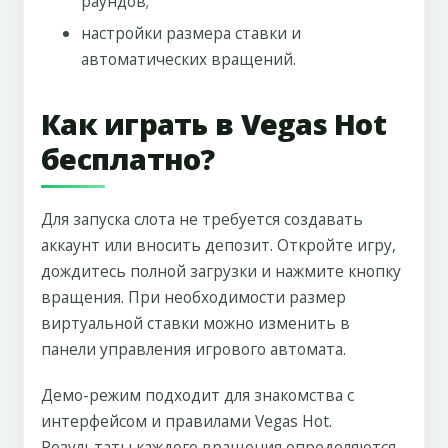
раундов;
настройки размера ставки и
автоматических вращений.
Как играть в Vegas Hot
бесплатно?
Для запуска слота не требуется создавать
аккаунт или вносить депозит. Откройте игру,
дождитесь полной загрузки и нажмите кнопку
вращения. При необходимости размер
виртуальной ставки можно изменить в
панели управления игрового автомата.
Демо-режим подходит для знакомства с
интерфейсом и правилами Vegas Hot.
Результаты каждого вращения определяются