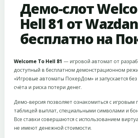
Демо-слот Welco
Hell 81 от Wazda
бесплатно на П
Welcome To Hell 81
— игровой автомат от разраб
доступный в бесплатном демонстрационном режим
«Игровые автоматы ПокерДом» и запускается без
счёта и риска потери денег.
Демо-версия позволяет ознакомиться с игровым 
таблицей выплат, специальными символами и бо
Все ставки совершаются с использованием вирту
не имеют денежной стоимости.