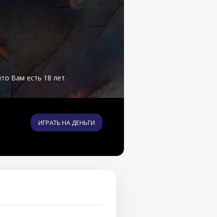
то Вам есть 18 лет.
ИГРАТЬ НА ДЕНЬГИ