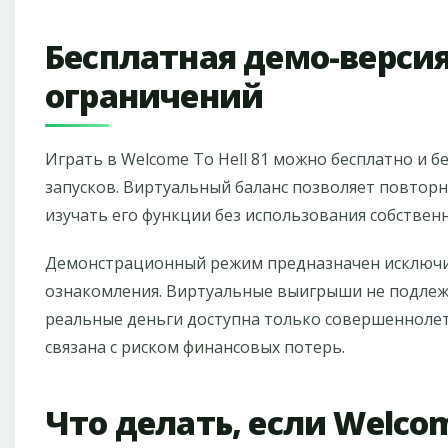
Бесплатная демо-версия
ограничений
Играть в Welcome To Hell 81 можно бесплатно и б
запусков. Виртуальный баланс позволяет повторн
изучать его функции без использования собственн
Демонстрационный режим предназначен исключи
ознакомления. Виртуальные выигрыши не подлежа
реальные деньги доступна только совершенноле
связана с риском финансовых потерь.
Что делать, если Welcom