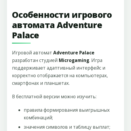
Особенности игрового
автомата Adventure
Palace
Игровой автомат
Adventure Palace
разработан студией
Microgaming
. Игра
поддерживает адаптивный интерфейс и
корректно отображается на компьютерах,
смартфонах и планшетах.
В бесплатной версии можно изучить:
правила формирования выигрышных
комбинаций;
значения символов и таблицу выплат;