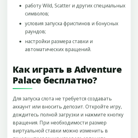
работу Wild, Scatter и других специальных
символов;
условия запуска фриспинов и бонусных
раундов;
настройки размера ставки и
автоматических вращений.
Как играть в Adventure
Palace бесплатно?
Для запуска слота не требуется создавать
аккаунт или вносить депозит. Откройте игру,
дождитесь полной загрузки и нажмите кнопку
вращения. При необходимости размер
виртуальной ставки можно изменить в