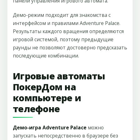
панели управления игрового автомата.
Демо-режим подходит для знакомства с
интерфейсом и правилами Adventure Palace.
Результаты каждого вращения определяются
игровой системой, поэтому предыдущие
раунды не позволяют достоверно предсказать
последующие комбинации.
Игровые автоматы
ПокерДом на
компьютере и
телефоне
Демо-игра Adventure Palace
можно
запускать непосредственно в браузере без