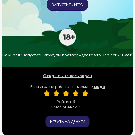
ЗАПУСТИТЬ ИГРУ
Нажимая "Запустить игру", вы подтверждаете что Вам есть 18 лет.
Открыть на весь экран
Если игра не работает, нажмите
сюда
Рейтинг
5
Всего оценок:
1
ИГРАТЬ НА ДЕНЬГИ