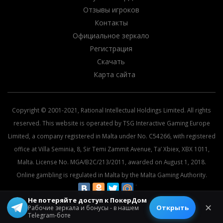
Отзывы игроков
Контакты
Официальное зеркало
Регистрация
Скачать
Карта сайта
Copyright © 2001-2021, Rational Intellectual Holdings Limited. All rights
reserved. This website is operated by TSG Interactive Gaming Europe
Limited, a company registered in Malta under No. C54266, with registered
office at Villa Seminia, 8, Sir Temi Zammit Avenue, Ta’ Xbiex, XBX 1011,
Malta. License No. MGA/B2C/213/2011, awarded on August 1, 2018.
Online gambling is regulated in Malta by the Malta Gaming Authority.
Не потеряйте доступ к ПокерДом
© 2026 All rights reserved.
✕
Открыть
Рабочие зеркала и бонусы - в нашем
Telegram-боте