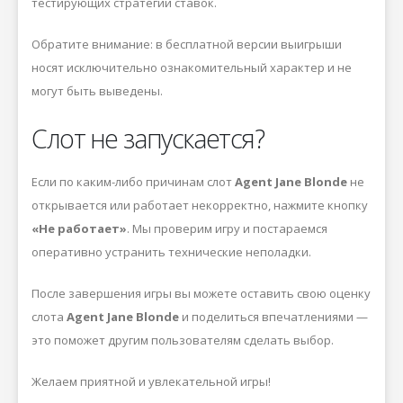
тестирующих стратегии ставок.
Обратите внимание: в бесплатной версии выигрыши
носят исключительно ознакомительный характер и не
могут быть выведены.
Слот не запускается?
Если по каким-либо причинам слот
Agent Jane Blonde
не
открывается или работает некорректно, нажмите кнопку
«Не работает»
. Мы проверим игру и постараемся
оперативно устранить технические неполадки.
После завершения игры вы можете оставить свою оценку
слота
Agent Jane Blonde
и поделиться впечатлениями —
это поможет другим пользователям сделать выбор.
Желаем приятной и увлекательной игры!