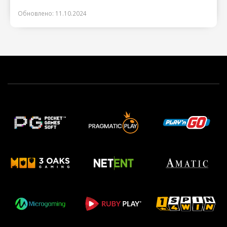
Обновлено:
11.10.2024