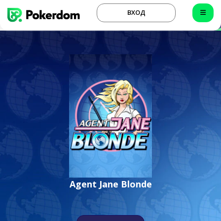
ВХОД
Agent Jane Blonde