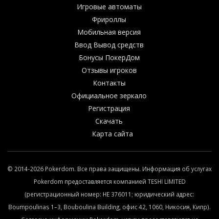
Игровые автоматы
Фрироллы
Мобильная версия
Ввод Вывод средств
Бонусы ПокерДом
Отзывы игроков
Контакты
Официальное зеркало
Регистрация
Скачать
Карта сайта
© 2014-2026 Pokerdom. Все права защищены. Информация об услугах
Pokerdom предоставляется компанией TESHI LIMITED
(регистрационный номер: HE 376011; юридический адрес:
Boumpoulinas 1–3, Bouboulina Building, офис 42, 1060, Никосия, Кипр).