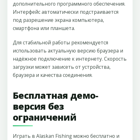
дополнительного программного обеспечения.
Интерфейс автоматически подстраивается
под разрешение экрана компьютера,
смартфона или планшета.
Для стабильной работы рекомендуется
использовать актуальную версию браузера и
надёжное подключение к интернету. Скорость
загрузки может зависеть от устройства,
браузера и качества соединения.
Бесплатная демо-
версия без
ограничений
Играть в Alaskan Fishing можно бесплатно и