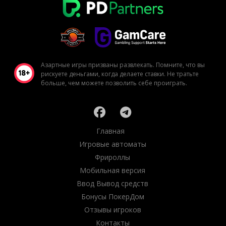
Азартные игры призваны развлекать. Помните, что вы
рискуете деньгами, когда делаете ставки. Не тратьте
больше, чем можете позволить себе проиграть.
Главная
Игровые автоматы
Фрироллы
Мобильная версия
Ввод Вывод средств
Бонусы ПокерДом
Отзывы игроков
Контакты